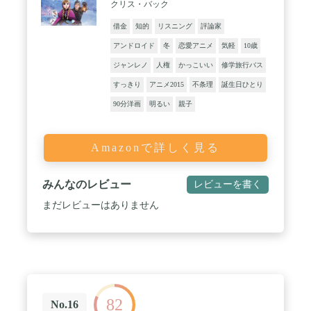
クリス・バック
借金
知的
リスニング
評論家
アンドロイド
冬
恋愛アニメ
気軽
10歳
ジャンレノ
人権
かっこいい
修学旅行バス
すっきり
アニメ2015
不条理
誕生日ひとり
90分洋画
明るい
親子
Amazonで詳しく見る
みんなのレビュー
レビューを書く
まだレビューはありません
82
No.16