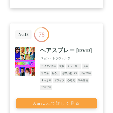
78
No.18
ヘアスプレー [DVD]
ジョン・トラヴォルタ
コメディ洋画
気軽
ストーリー
人生
音楽系
明るい
修学旅行バス
洋画2016
すっきり
ドライブ
やる気
90分洋画
ブリブリ
Amazonで詳しく見る