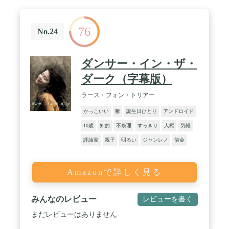
76
No.24
ダンサー・イン・ザ・
ダーク（字幕版）
ラース・フォン・トリアー
かっこいい
鬱
誕生日ひとり
アンドロイド
10歳
知的
不条理
すっきり
人権
気軽
評論家
親子
明るい
ジャンレノ
借金
Amazonで詳しく見る
みんなのレビュー
レビューを書く
まだレビューはありません