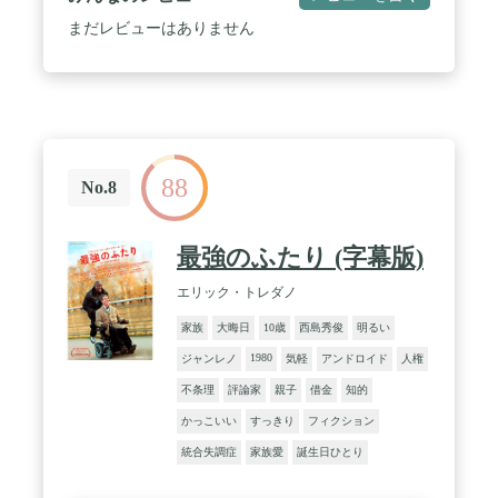
まだレビューはありません
88
No.8
最強のふたり (字幕版)
エリック・トレダノ
家族
大晦日
10歳
西島秀俊
明るい
1980
ジャンレノ
気軽
アンドロイド
人権
不条理
評論家
親子
借金
知的
かっこいい
すっきり
フィクション
統合失調症
家族愛
誕生日ひとり