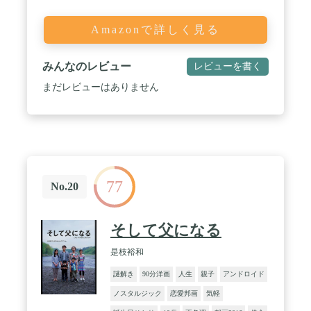
Amazonで詳しく見る
みんなのレビュー
レビューを書く
まだレビューはありません
77
No.20
そして父になる
是枝裕和
謎解き
90分洋画
人生
親子
アンドロイド
ノスタルジック
恋愛邦画
気軽