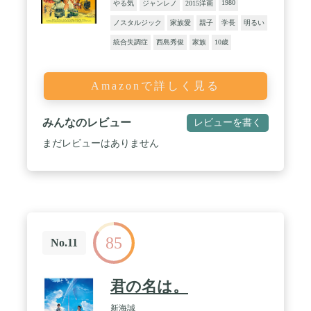
1980
やる気
ジャンレノ
2015洋画
ノスタルジック
家族愛
親子
学長
明るい
統合失調症
西島秀俊
家族
10歳
Amazonで詳しく見る
みんなのレビュー
レビューを書く
まだレビューはありません
85
No.11
君の名は。
新海誠