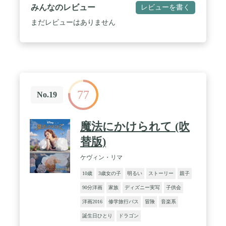
みんなのレビュー
レビューを書く
まだレビューはありません
77
No.19
魔法にかけられて (吹
替版)
ケヴィン・リマ
10歳
3歳女の子
明るい
ストーリー
親子
90分洋画
家族
ディズニー実写
子供会
洋画2016
修学旅行バス
冒険
音楽系
誕生日ひとり
ドラゴン