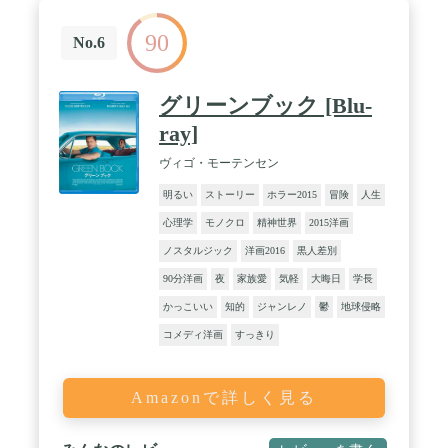
90
No.6
グリーンブック [Blu-
ray]
ヴィゴ・モーテンセン
明るい
ストーリー
ホラー2015
冒険
人生
心理学
モノクロ
精神世界
2015洋画
ノスタルジック
洋画2016
黒人差別
90分洋画
夜
家族愛
気軽
大晦日
学長
かっこいい
知的
ジャンレノ
鬱
地球侵略
コメディ洋画
すっきり
Amazonで詳しく見る