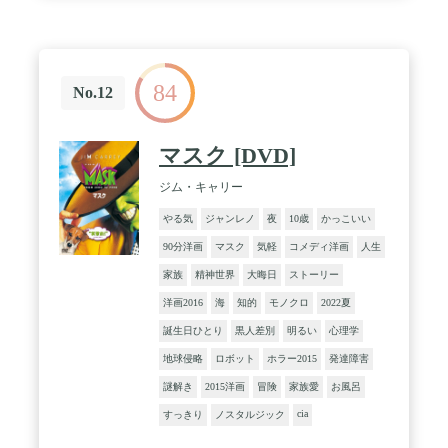
84
No.12
マスク [DVD]
ジム・キャリー
やる気
ジャンレノ
夜
10歳
かっこいい
90分洋画
マスク
気軽
コメディ洋画
人生
家族
精神世界
大晦日
ストーリー
洋画2016
海
知的
モノクロ
2022夏
誕生日ひとり
黒人差別
明るい
心理学
地球侵略
ロボット
ホラー2015
発達障害
謎解き
2015洋画
冒険
家族愛
お風呂
cia
すっきり
ノスタルジック