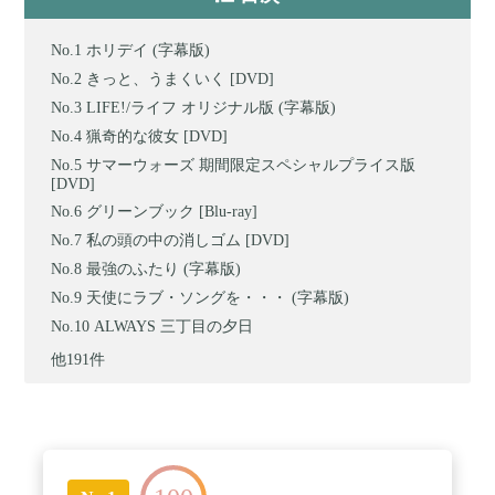
ホリデイ (字幕版)
きっと、うまくいく [DVD]
LIFE!/ライフ オリジナル版 (字幕版)
猟奇的な彼女 [DVD]
サマーウォーズ 期間限定スペシャルプライス版
[DVD]
グリーンブック [Blu-ray]
私の頭の中の消しゴム [DVD]
最強のふたり (字幕版)
天使にラブ・ソングを・・・ (字幕版)
ALWAYS 三丁目の夕日
他191件