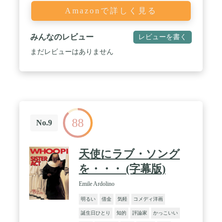
Amazonで詳しく見る
みんなのレビュー
レビューを書く
まだレビューはありません
88
No.9
天使にラブ・ソング
を・・・ (字幕版)
Emile Ardolino
明るい
借金
気軽
コメディ洋画
誕生日ひとり
知的
評論家
かっこいい