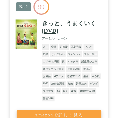
99
No.2
きっと、うまくいく
[DVD]
アーミル・カーン
人生
学長
家族愛
西島秀俊
マスク
気軽
かっこいい
ジャンレノ
ストーリー
コメディ洋画
夜
すっきり
誕生日ひとり
オリジナルアニメ
アニメ2015
明るい
お風呂
sfアニメ
恋愛アニメ
借金
やる気
1980
統合失調症
知的
洋画2016
ゾンビ
cia
ブリブリ
親子
家族
修学旅行バス
邦画2016
Amazonで詳しく見る