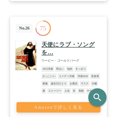
75
No.26
天使にラブ・ソング
を…
ウーピー・ゴールドバーグ
2015洋画
明るい
知的
すっきり
かっこいい
コメディ洋画
洋画2016
音楽系
家族
誕生日ひとり
お風呂
マスク
10歳
夜
ストーリー
人生
冬
気軽
やる気
search
Amazonで詳しく見る