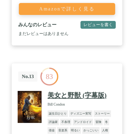
Amazonで詳しく見る
みんなのレビュー
レビューを書く
まだレビューはありません
83
No.13
美女と野獣 (字幕版)
Bill Condon
誕生日ひとり
ディズニー実写
ストーリー
評論家
不条理
アンドロイド
冒険
冬
借金
音楽系
明るい
かっこいい
人権