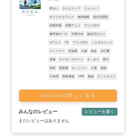
明るい
タイムリープ
ジャンレノ
オリジナルアニメ
地球侵略
統合失調症
恋愛邦画
恋愛アニメ
アニメ2015
修学旅行バス
洋画2016
誕生日ひとり
sfアニメ
7月
アニメ2012
ノスタルジック
ストーリー
評論家
10歳
借金
2022夏
冒険
ライオンズゲート
すっきり
親子
知的
家族愛
かっこいい
人権
気軽
1980
不条理
西島秀俊
家族
アンドロイド
Amazonで詳しく見る
みんなのレビュー
レビューを書く
まだレビューはありません