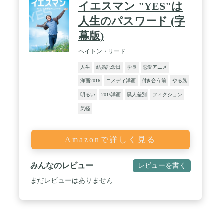
イエスマン "YES"は
人生のパスワード (字
幕版)
ペイトン・リード
人生
結婚記念日
学長
恋愛アニメ
洋画2016
コメディ洋画
付き合う前
やる気
明るい
2015洋画
黒人差別
フィクション
気軽
Amazonで詳しく見る
みんなのレビュー
レビューを書く
まだレビューはありません