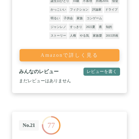
誕生日ひとり
10歳
不条理
邦画2016
借金
かっこいい
フィクション
評論家
ドライブ
明るい
子供会
家族
コンゲーム
ジャンレノ
すっきり
2022夏
夜
知的
ストーリー
人権
やる気
家族愛
2015洋画
Amazonで詳しく見る
みんなのレビュー
レビューを書く
まだレビューはありません
77
No.21