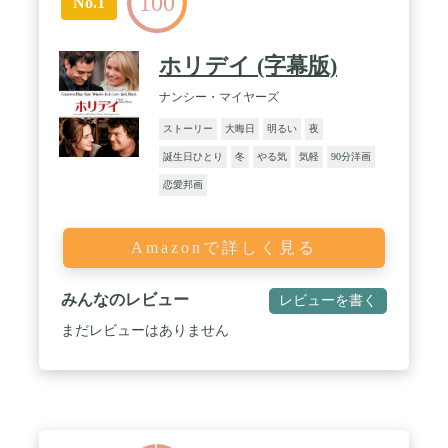
100
No.1
ホリデイ (字幕版)
ナンシー・マイヤーズ
ストーリー
大晦日
明るい
夜
誕生日ひとり
冬
やる気
気軽
90分洋画
恋愛邦画
Amazonで詳しく見る
みんなのレビュー
レビューを書く
まだレビューはありません