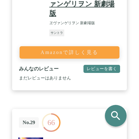
ァンゲリヲン 新劇場
版
ヱヴァンゲリヲン 新劇場版
サントラ
Amazonで詳しく見る
みんなのレビュー
レビューを書く
まだレビューはありません
search
66
No.29