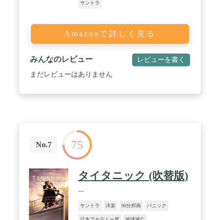
サントラ
Amazonで詳しく見る
みんなのレビュー
レビューを書く
まだレビューはありません
75
No.7
タイタニック (吹替版)
---
サントラ
洋楽
90分邦画
パニック
日本アカデミー賞
地球滅亡