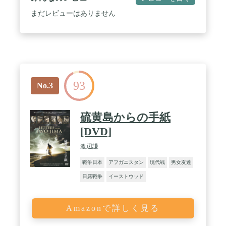
まだレビューはありません
93
No.3
硫黄島からの手紙
[DVD]
渡辺謙
戦争日本
アフガニスタン
現代戦
男女友達
日露戦争
イーストウッド
Amazonで詳しく見る