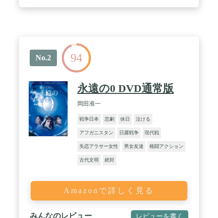
94
No.2
永遠の0 DVD通常版
岡田准一
戦争日本
悲劇
休日
泣ける
アフガニスタン
日露戦争
現代戦
失恋アラサー女性
男女友達
格闘アクション
古代文明
絶対
Amazonで詳しく見る
みんなのレビュー
レビューを書く