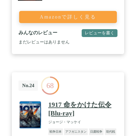
Amazonで詳しく見る
みんなのレビュー
レビューを書く
まだレビューはありません
68
No.24
1917 命をかけた伝令
[Blu-ray]
ジョージ・マッケイ
戦争日本
アフガニスタン
日露戦争
現代戦