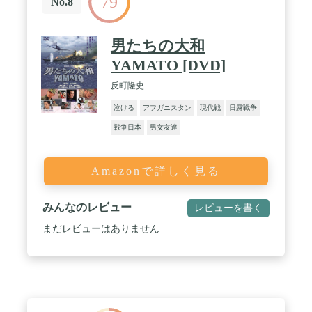
79
No.8
男たちの大和
YAMATO [DVD]
反町隆史
泣ける
アフガニスタン
現代戦
日露戦争
戦争日本
男女友達
Amazonで詳しく見る
みんなのレビュー
レビューを書く
まだレビューはありません