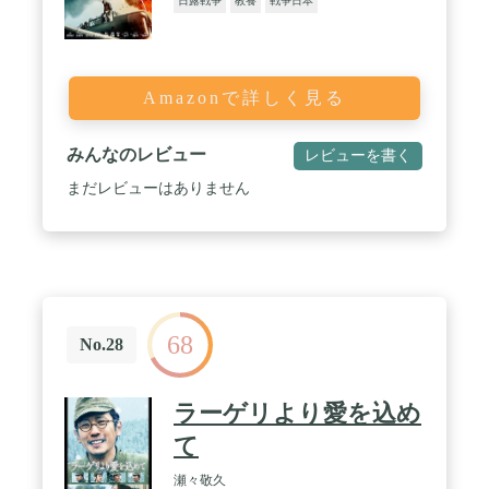
日露戦争
教養
戦争日本
Amazonで詳しく見る
みんなのレビュー
レビューを書く
まだレビューはありません
68
No.28
ラーゲリより愛を込め
て
瀬々敬久