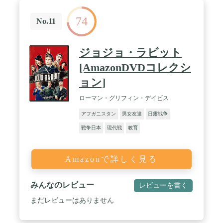
74
No.11
ジョジョ・ラビット
[AmazonDVDコレクシ
ョン]
ローマン・グリフィン・デイビス
アフガニスタン
男女友達
日露戦争
戦争日本
現代戦
教育
Amazonで詳しく見る
みんなのレビュー
レビューを書く
まだレビューはありません