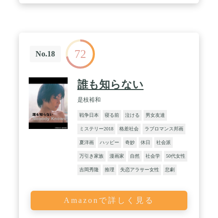
72
No.18
誰も知らない
是枝裕和
戦争日本
寝る前
泣ける
男女友達
ミステリー2018
格差社会
ラブロマンス邦画
夏洋画
ハッピー
奇妙
休日
社会派
万引き家族
漫画家
自然
社会学
50代女性
吉岡秀隆
推理
失恋アラサー女性
悲劇
Amazonで詳しく見る