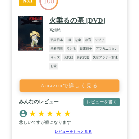
100
No.1
火垂るの墓 [DVD]
高畑勲
戦争日本
5歳
悲劇
教育
ジブリ
幼稚園児
泣ける
日露戦争
アフガニスタン
キッズ
現代戦
男女友達
失恋アラサー女性
お盆
Amazonで詳しく見る
みんなのレビュー
レビューを書く
★
★
★
★
★
悲しいですが癖になります
レビューをもっと見る