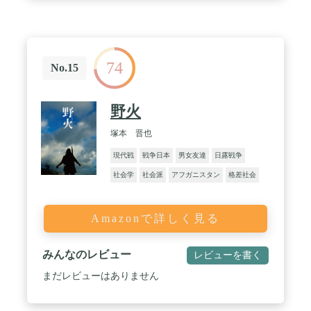
74
No.15
野火
塚本 晋也
現代戦
戦争日本
男女友達
日露戦争
社会学
社会派
アフガニスタン
格差社会
Amazonで詳しく見る
みんなのレビュー
レビューを書く
まだレビューはありません