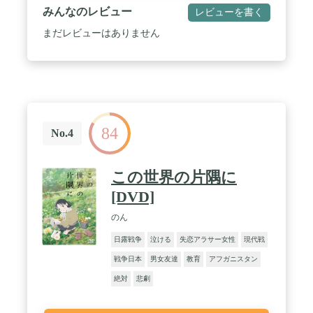
みんなのレビュー
レビューを書く
まだレビューはありません
84
No.4
この世界の片隅に
[DVD]
のん
日露戦争
泣ける
失恋アラサー女性
現代戦
戦争日本
男女友達
教育
アフガニスタン
絶対
悲劇