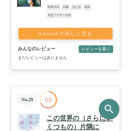
戦争日本
悲劇
泣ける
絶対
失恋アラサー女性
Amazonで詳しく見る
みんなのレビュー
レビューを書く
まだレビューはありません
68
No.29
search
この世界の（さらにい
くつもの）片隅に