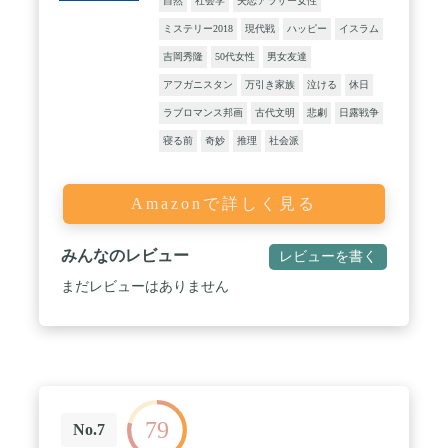
自然
社会学
失恋アラサー女性
ミステリー2018
現代戦
ハッピー
イスラム
吉岡秀隆
50代女性
男女友達
アフガニスタン
万引き家族
泣ける
休日
ラブロマンス邦画
古代文明
悲劇
日露戦争
寝る前
奇妙
推理
社会派
Amazonで詳しく見る
みんなのレビュー
レビューを書く
まだレビューはありません
79
No.7