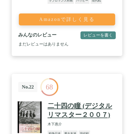
ラブロマンス邦画
ハッピー
現代戦
Amazonで詳しく見る
みんなのレビュー
レビューを書く
まだレビューはありません
68
No.22
二十四の瞳 (デジタル
リマスター２００７)
木下惠介
戦争日本
男女友達
現代戦