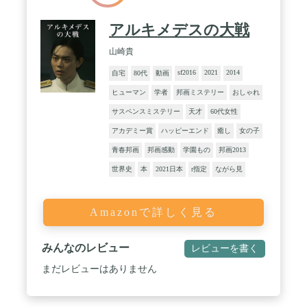
アルキメデスの大戦
山崎貴
sf2016
2021
2014
自宅
80代
動画
ヒューマン
学者
邦画ミステリー
おしゃれ
サスペンスミステリー
天才
60代女性
アカデミー賞
ハッピーエンド
癒し
女の子
青春邦画
邦画感動
学園もの
邦画2013
世界史
本
2021日本
r指定
ながら見
Amazonで詳しく見る
みんなのレビュー
レビューを書く
まだレビューはありません