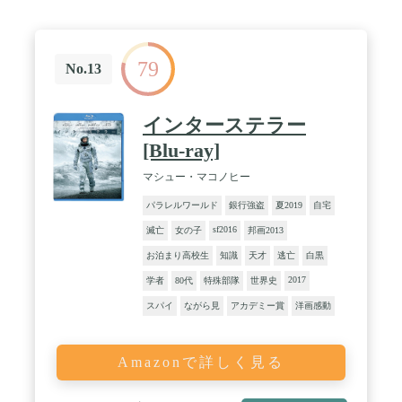
79
No.13
インターステラー
[Blu-ray]
マシュー・マコノヒー
パラレルワールド
銀行強盗
夏2019
自宅
sf2016
滅亡
女の子
邦画2013
お泊まり高校生
知識
天才
逃亡
白黒
2017
学者
80代
特殊部隊
世界史
スパイ
ながら見
アカデミー賞
洋画感動
Amazonで詳しく見る