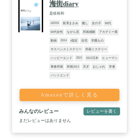
海街diary
是枝裕和
sf2016
長澤まさみ
癒し
女の子
80代
60代女性
ながら見
邦画感動
アカデミー賞
2014
動画
r指定
自宅
学園もの
サスペンスミステリー
邦画ミステリー
2021
ハッピーエンド
2021日本
ヒューマン
青春邦画
邦画2013
天才
おしゃれ
学者
バットエンド
Amazonで詳しく見る
みんなのレビュー
レビューを書く
まだレビューはありません