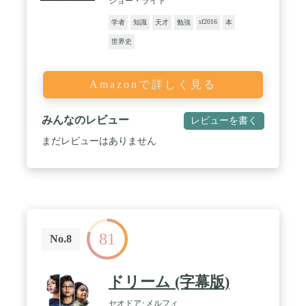
ジョー・ライト
sf2016
学者
知識
天才
勉強
本
世界史
Amazonで詳しく見る
みんなのレビュー
レビューを書く
まだレビューはありません
81
No.8
ドリーム (字幕版)
セオドア･メルフィ