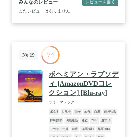
みんなのレビュー
レビューを書く
まだレビューはありません
74
No.19
ボヘミアン・ラプソデ
ィ [AmazonDVDコレ
クション] [Blu-ray]
ラミ・マレック
sf2016
世界史
学者
80代
白黒
銀行強盗
2017
特殊部隊
明治維新
逃亡
夏2019
アカデミー賞
自宅
洋画感動
邦画2013