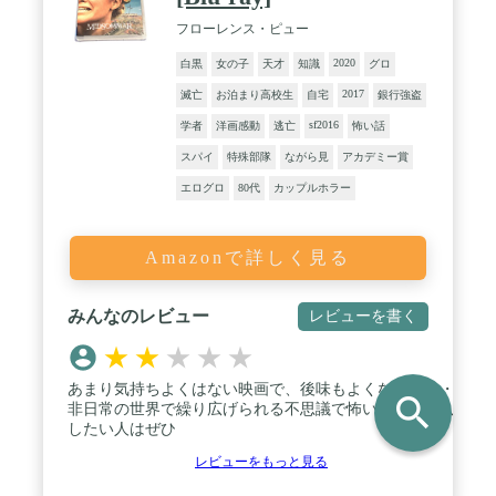
フローレンス・ピュー
2020
白黒
女の子
天才
知識
グロ
2017
滅亡
お泊まり高校生
自宅
銀行強盗
sf2016
学者
洋画感動
逃亡
怖い話
スパイ
特殊部隊
ながら見
アカデミー賞
エログロ
80代
カップルホラー
Amazonで詳しく見る
みんなのレビュー
レビューを書く
★
★
★
★
★
あまり気持ちよくはない映画で、後味もよくない・・・
search
非日常の世界で繰り広げられる不思議で怖い習慣に没入
したい人はぜひ
レビューをもっと見る