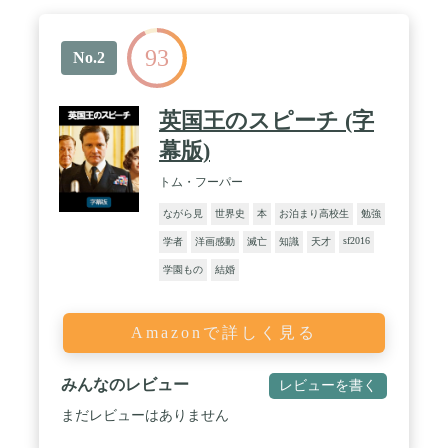
93
No.2
英国王のスピーチ (字
幕版)
トム・フーパー
ながら見
世界史
本
お泊まり高校生
勉強
sf2016
学者
洋画感動
滅亡
知識
天才
学園もの
結婚
Amazonで詳しく見る
みんなのレビュー
レビューを書く
まだレビューはありません