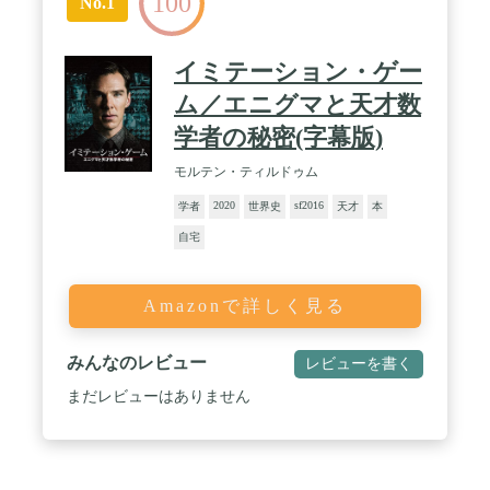
100
No.1
イミテーション・ゲー
ム／エニグマと天才数
学者の秘密(字幕版)
モルテン・ティルドゥム
2020
sf2016
学者
世界史
天才
本
自宅
Amazonで詳しく見る
みんなのレビュー
レビューを書く
まだレビューはありません