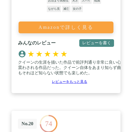
お泊まり高校生
天才
スパイ
知識
ながら見
滅亡
女の子
Amazonで詳しく見る
みんなのレビュー
レビューを書く
★
★
★
★
★
クイーンの生涯を描いた作品で前評判通り非常に良い心
震わされる作品だった。クイーン自体をあまり知らず曲
もそれほど知らない状態でも楽しめた。
レビューをもっと見る
74
No.20