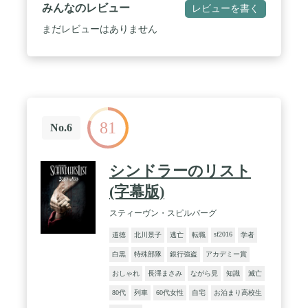
みんなのレビュー
レビューを書く
まだレビューはありません
81
No.6
シンドラーのリスト
(字幕版)
スティーヴン・スピルバーグ
sf2016
道徳
北川景子
逃亡
転職
学者
白黒
特殊部隊
銀行強盗
アカデミー賞
おしゃれ
長澤まさみ
ながら見
知識
滅亡
80代
列車
60代女性
自宅
お泊まり高校生