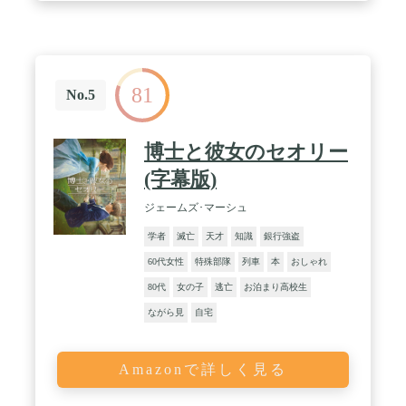
81
No.5
博士と彼女のセオリー
(字幕版)
ジェームズ･マーシュ
学者
滅亡
天才
知識
銀行強盗
60代女性
特殊部隊
列車
本
おしゃれ
80代
女の子
逃亡
お泊まり高校生
ながら見
自宅
Amazonで詳しく見る