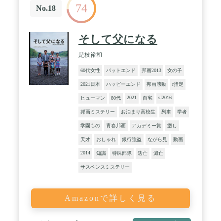
74
No.18
そして父になる
是枝裕和
60代女性
バットエンド
邦画2013
女の子
2021日本
ハッピーエンド
邦画感動
r指定
2021
sf2016
ヒューマン
80代
自宅
邦画ミステリー
お泊まり高校生
列車
学者
学園もの
青春邦画
アカデミー賞
癒し
天才
おしゃれ
銀行強盗
ながら見
動画
2014
知識
特殊部隊
逃亡
滅亡
サスペンスミステリー
Amazonで詳しく見る