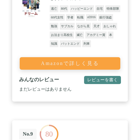
逃亡
80代
ハッピーエンド
自宅
特殊部隊
sf2016
60代女性
学者
転職
銀行強盗
勉強
サブカル
ながら見
天才
おしゃれ
お泊まり高校生
滅亡
アカデミー賞
本
知識
バットエンド
列車
Amazonで詳しく見る
みんなのレビュー
レビューを書く
まだレビューはありません
80
No.9