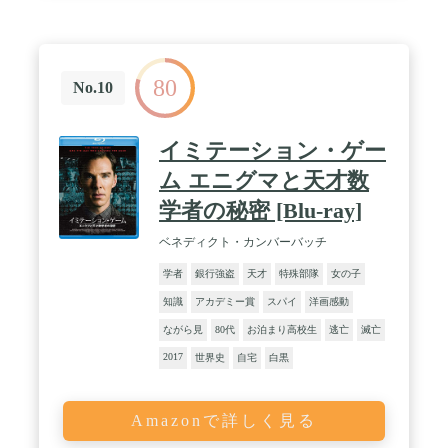
80
No.10
イミテーション・ゲー
ム エニグマと天才数
学者の秘密 [Blu-ray]
ベネディクト・カンバーバッチ
学者
銀行強盗
天才
特殊部隊
女の子
知識
アカデミー賞
スパイ
洋画感動
ながら見
80代
お泊まり高校生
逃亡
滅亡
2017
世界史
自宅
白黒
Amazonで詳しく見る