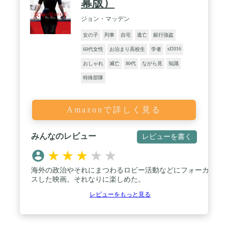
幕版）
ジョン・マッデン
女の子
列車
自宅
逃亡
銀行強盗
sf2016
60代女性
お泊まり高校生
学者
おしゃれ
滅亡
80代
ながら見
知識
特殊部隊
Amazonで詳しく見る
みんなのレビュー
レビューを書く
★
★
★
★
★
海外の政治やそれにまつわるロビー活動などにフォーカ
スした映画。それなりに楽しめた。
レビューをもっと見る