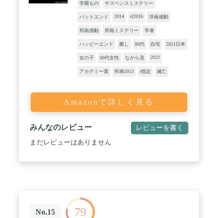
学園もの
サスペンスミステリー
2014
sf2016
バットエンド
洋画感動
邦画感動
邦画ミステリー
学者
ハッピーエンド
癒し
80代
自宅
2021日本
2021
女の子
60代女性
ながら見
アカデミー賞
邦画2013
r指定
滅亡
Amazonで詳しく見る
みんなのレビュー
レビューを書く
まだレビューはありません
79
No.15