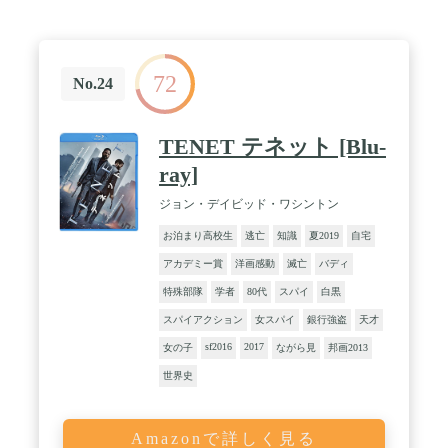
72
No.24
TENET テネット [Blu-
ray]
ジョン・デイビッド・ワシントン
お泊まり高校生
逃亡
知識
夏2019
自宅
アカデミー賞
洋画感動
滅亡
バディ
特殊部隊
学者
80代
スパイ
白黒
スパイアクション
女スパイ
銀行強盗
天才
sf2016
2017
女の子
ながら見
邦画2013
世界史
Amazonで詳しく見る