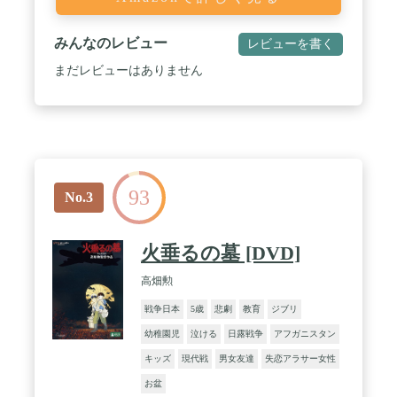
みんなのレビュー
レビューを書く
まだレビューはありません
93
No.3
火垂るの墓 [DVD]
高畑勲
戦争日本
5歳
悲劇
教育
ジブリ
幼稚園児
泣ける
日露戦争
アフガニスタン
キッズ
現代戦
男女友達
失恋アラサー女性
お盆