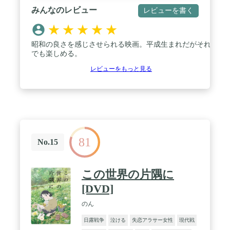
みんなのレビュー
レビューを書く
★
★
★
★
★
昭和の良さを感じさせられる映画。平成生まれだがそれ
でも楽しめる。
レビューをもっと見る
81
No.15
この世界の片隅に
[DVD]
のん
日露戦争
泣ける
失恋アラサー女性
現代戦