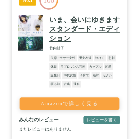
100
No.1
いま、会いにゆきます
スタンダード・エディ
ション
竹内結子
失恋アラサー女性
男女友達
泣ける
悲劇
休日
ラブロマンス邦画
カップル
純愛
誕生日
50代女性
子育て
絶対
セクシ
寝る前
古典
理科
Amazonで詳しく見る
みんなのレビュー
レビューを書く
まだレビューはありません