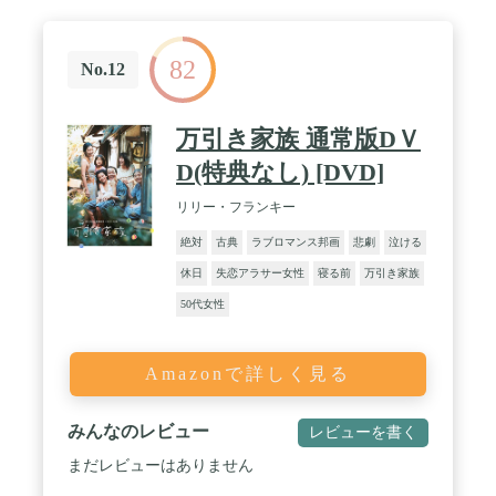
82
No.12
万引き家族 通常版DＶ
D(特典なし) [DVD]
リリー・フランキー
絶対
古典
ラブロマンス邦画
悲劇
泣ける
休日
失恋アラサー女性
寝る前
万引き家族
50代女性
Amazonで詳しく見る
みんなのレビュー
レビューを書く
まだレビューはありません