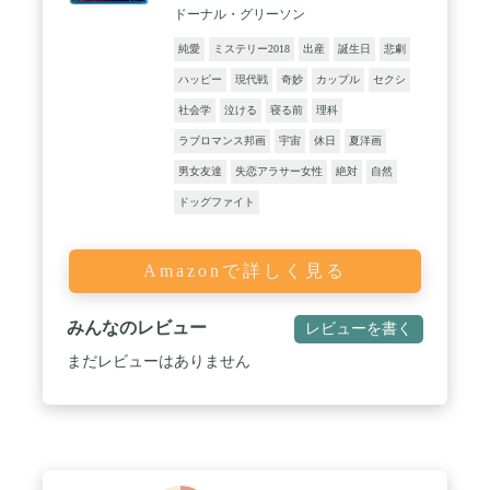
ドーナル・グリーソン
純愛
ミステリー2018
出産
誕生日
悲劇
ハッピー
現代戦
奇妙
カップル
セクシ
社会学
泣ける
寝る前
理科
ラブロマンス邦画
宇宙
休日
夏洋画
男女友達
失恋アラサー女性
絶対
自然
ドッグファイト
Amazonで詳しく見る
みんなのレビュー
レビューを書く
まだレビューはありません