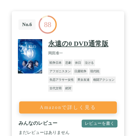
88
No.6
永遠の0 DVD通常版
岡田准一
戦争日本
悲劇
休日
泣ける
アフガニスタン
日露戦争
現代戦
失恋アラサー女性
男女友達
格闘アクション
古代文明
絶対
Amazonで詳しく見る
みんなのレビュー
レビューを書く
まだレビューはありません