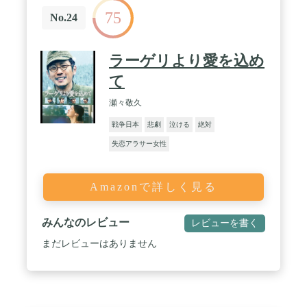
75
No.24
ラーゲリより愛を込め
て
瀬々敬久
戦争日本
悲劇
泣ける
絶対
失恋アラサー女性
Amazonで詳しく見る
みんなのレビュー
レビューを書く
まだレビューはありません