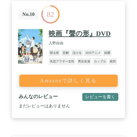
82
No.10
映画『聲の形』DVD
入野自由
寝る前
悲劇
泣ける
2016アニメ
純愛
失恋アラサー女性
男女友達
カップル
絶対
Amazonで詳しく見る
みんなのレビュー
レビューを書く
まだレビューはありません