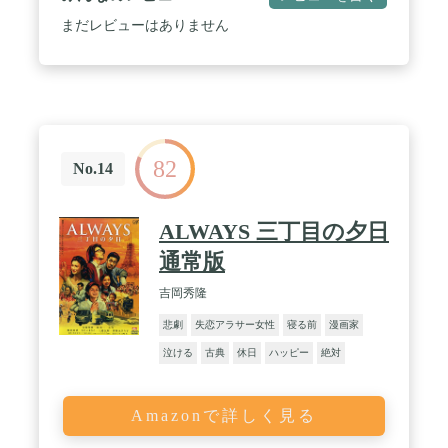
まだレビューはありません
82
No.14
ALWAYS 三丁目の夕日
通常版
吉岡秀隆
悲劇
失恋アラサー女性
寝る前
漫画家
泣ける
古典
休日
ハッピー
絶対
Amazonで詳しく見る