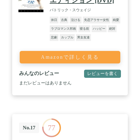
エディション [DVD]
パトリック・スウェイジ
休日
古典
泣ける
失恋アラサー女性
純愛
ラブロマンス邦画
寝る前
ハッピー
絶対
悲劇
カップル
男女友達
Amazonで詳しく見る
みんなのレビュー
レビューを書く
まだレビューはありません
77
No.17