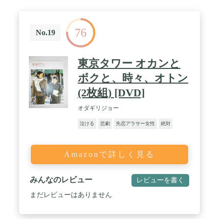
76
No.19
東京タワー オカンと
ボクと、時々、オトン
(2枚組) [DVD]
オダギリジョー
泣ける
悲劇
失恋アラサー女性
絶対
Amazonで詳しく見る
みんなのレビュー
レビューを書く
まだレビューはありません