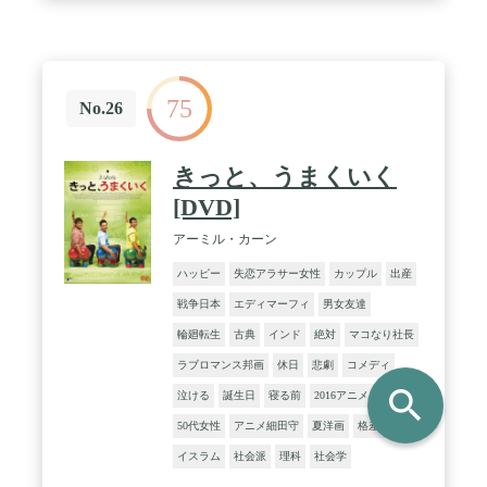
75
No.26
きっと、うまくいく
[DVD]
アーミル・カーン
ハッピー
失恋アラサー女性
カップル
出産
戦争日本
エディマーフィ
男女友達
輪廻転生
古典
インド
絶対
マコなり社長
ラブロマンス邦画
休日
悲劇
コメディ
search
泣ける
誕生日
寝る前
2016アニメ
50代女性
アニメ細田守
夏洋画
格差社会
イスラム
社会派
理科
社会学