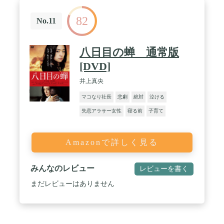
82
No.11
八日目の蝉 通常版
[DVD]
井上真央
マコなり社長
悲劇
絶対
泣ける
失恋アラサー女性
寝る前
子育て
Amazonで詳しく見る
みんなのレビュー
レビューを書く
まだレビューはありません