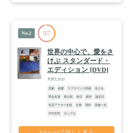
97
No.2
世界の中心で、愛をさ
けぶ スタンダード・
エディション [DVD]
大沢たかお
悲劇
純愛
ラブロマンス邦画
泣ける
男女友達
寝る前
休日
絶対
誕生日
失恋アラサー女性
古典
理科
高橋一生
50代女性
カップル
Amazonで詳しく見る