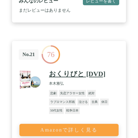
みんなのレビュー
レビューを書く
まだレビューはありません
76
No.21
おくりびと [DVD]
本木雅弘
悲劇
失恋アラサー女性
絶対
ラブロマンス邦画
泣ける
古典
休日
50代女性
戦争日本
Amazonで詳しく見る