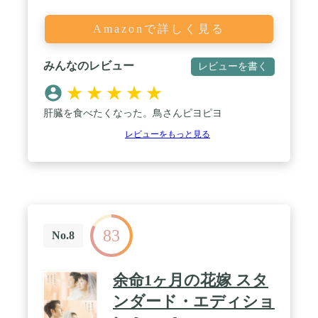
Amazonで詳しく見る
みんなのレビュー
レビューを書く
★
★
★
★
★
肝臓を食べたくなった。鳥さんピヨピヨ
レビューをもっと見る
83
No.8
余命1ヶ月の花嫁 スタ
ンダード・エディショ