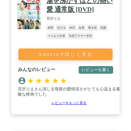
湯を沸かすほどの熱い
愛 通常版 [DVD]
宮沢りえ
絶対
泣ける
休日
出産
寝る前
悲劇
マコなり社長
失恋アラサー女性
Amazonで詳しく見る
みんなのレビュー
レビューを書く
★
★
★
★
★
宮沢りえさん演じる母親の愛情深さがとても心温まる素
敵な映画でした
レビューをもっと見る