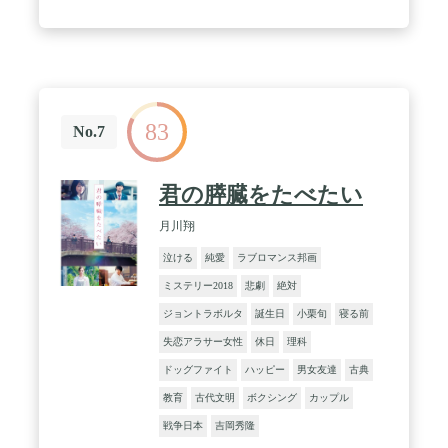
83
No.7
君の膵臓をたべたい
月川翔
泣ける
純愛
ラブロマンス邦画
ミステリー2018
悲劇
絶対
ジョントラボルタ
誕生日
小栗旬
寝る前
失恋アラサー女性
休日
理科
ドッグファイト
ハッピー
男女友達
古典
教育
古代文明
ボクシング
カップル
戦争日本
吉岡秀隆