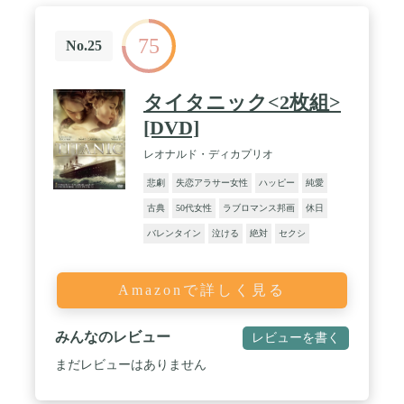
75
No.25
タイタニック<2枚組>
[DVD]
レオナルド・ディカプリオ
悲劇
失恋アラサー女性
ハッピー
純愛
古典
50代女性
ラブロマンス邦画
休日
バレンタイン
泣ける
絶対
セクシ
Amazonで詳しく見る
みんなのレビュー
レビューを書く
まだレビューはありません