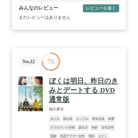
みんなのレビュー
レビューを書く
まだレビューはありません
76
No.22
ぼくは明日、昨日のき
みとデートする DVD
通常版
福士蒼汰
泣ける
寝る前
カップル
男女友達
純愛
ラブロマンス邦画
誕生日
奇妙
古代文明
悲劇
失恋アラサー女性
理科
セクシ