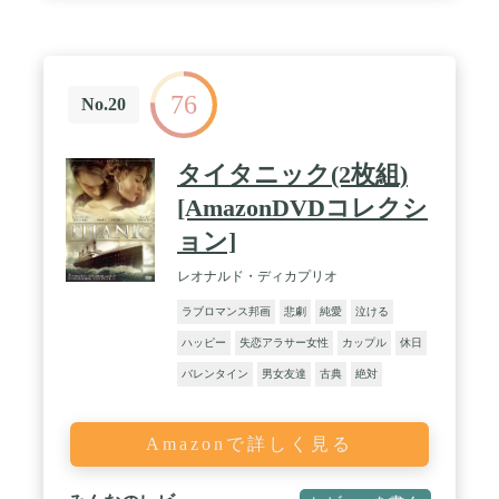
76
No.20
タイタニック(2枚組)
[AmazonDVDコレクシ
ョン]
レオナルド・ディカプリオ
ラブロマンス邦画
悲劇
純愛
泣ける
ハッピー
失恋アラサー女性
カップル
休日
バレンタイン
男女友達
古典
絶対
Amazonで詳しく見る