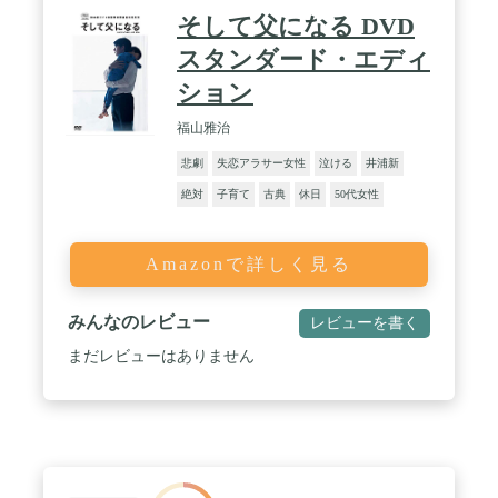
そして父になる DVD
スタンダード・エディ
ション
福山雅治
悲劇
失恋アラサー女性
泣ける
井浦新
絶対
子育て
古典
休日
50代女性
Amazonで詳しく見る
みんなのレビュー
レビューを書く
まだレビューはありません