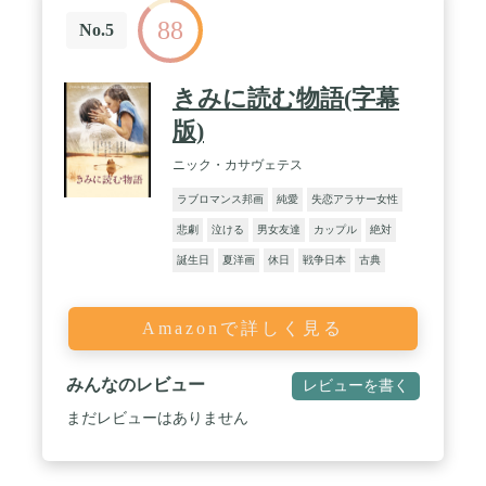
88
No.5
きみに読む物語(字幕
版)
ニック・カサヴェテス
ラブロマンス邦画
純愛
失恋アラサー女性
悲劇
泣ける
男女友達
カップル
絶対
誕生日
夏洋画
休日
戦争日本
古典
Amazonで詳しく見る
みんなのレビュー
レビューを書く
まだレビューはありません