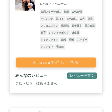
ロベルト・ベニーニ
失恋アラサー女性
悲劇
古代文明
ボクシング
泣ける
50代女性
古典
休日
アフガニスタン
現代戦
戦争日本
男女友達
教育
ジョントラボルタ
誕生日
ドッグファイト
絶対
理科
ハッピー
メロドラマ
寝る前
Amazonで詳しく見る
みんなのレビュー
レビューを書く
まだレビューはありません