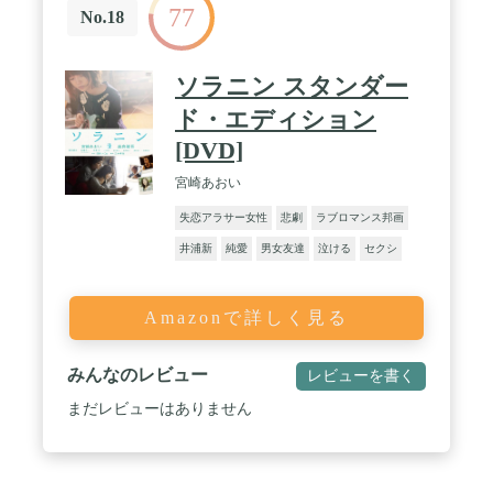
77
No.18
ソラニン スタンダー
ド・エディション
[DVD]
宮崎あおい
失恋アラサー女性
悲劇
ラブロマンス邦画
井浦新
純愛
男女友達
泣ける
セクシ
Amazonで詳しく見る
みんなのレビュー
レビューを書く
まだレビューはありません