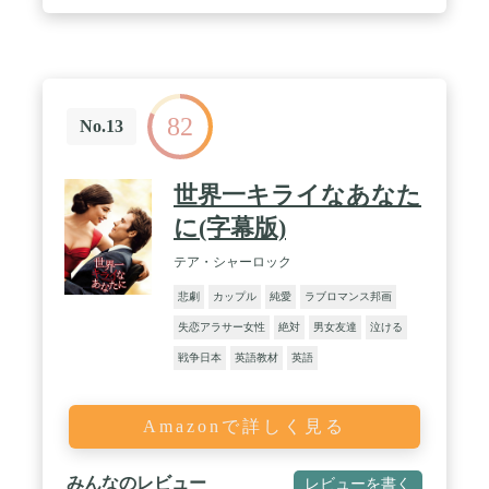
82
No.13
世界一キライなあなた
に(字幕版)
テア・シャーロック
悲劇
カップル
純愛
ラブロマンス邦画
失恋アラサー女性
絶対
男女友達
泣ける
戦争日本
英語教材
英語
Amazonで詳しく見る
みんなのレビュー
レビューを書く