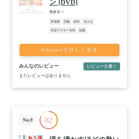
ン [DVD]
榮倉奈々
井浦新
悲劇
絶対
泣ける
失恋アラサー女性
純愛
Amazonで詳しく見る
みんなのレビュー
レビューを書く
まだレビューはありません
82
No.9