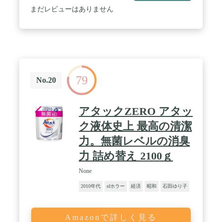
まだレビューはありません
79
No.20
アタックZERO アタッ
ク液体史上 最高の清潔
力。無菌レベルの消臭
力 詰め替え 2100ｇ
None
2010年代
sfホラー
経済
昭和
石田ゆり子
Amazonで詳しく見る