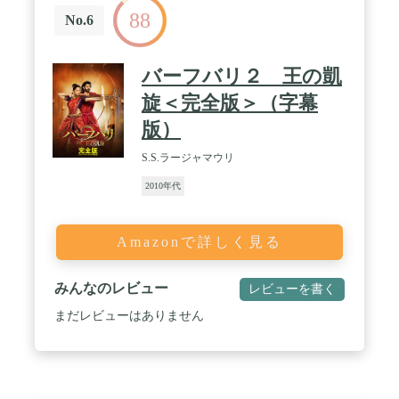
88
No.6
バーフバリ２ 王の凱
旋＜完全版＞（字幕
版）
S.S.ラージャマウリ
2010年代
Amazonで詳しく見る
みんなのレビュー
レビューを書く
まだレビューはありません