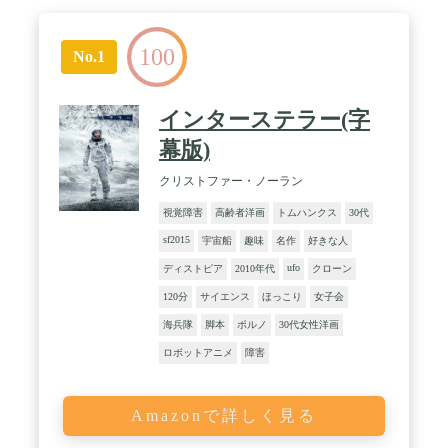
100
No.1
インターステラー(字
幕版)
クリストファー・ノーラン
視覚障害
高齢者洋画
トムハンクス
30代
sf2015
宇宙船
趣味
名作
好きな人
ufo
ディストピア
2010年代
クローン
120分
サイエンス
ほっこり
女子会
海兵隊
脚本
ポルノ
30代女性洋画
ロボットアニメ
障害
Amazonで詳しく見る