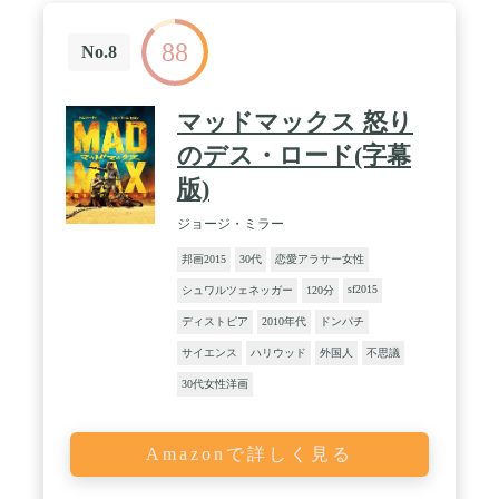
88
No.8
マッドマックス 怒り
のデス・ロード(字幕
版)
ジョージ・ミラー
邦画2015
30代
恋愛アラサー女性
sf2015
シュワルツェネッガー
120分
ディストピア
2010年代
ドンパチ
サイエンス
ハリウッド
外国人
不思議
30代女性洋画
Amazonで詳しく見る