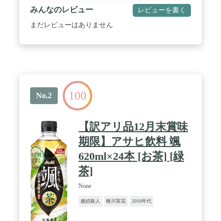
みんなのレビュー
レビューを書く
まだレビューはありません
100
No.2
【訳アリ品12月末賞味
期限】アサヒ飲料 颯
620ml×24本 [お茶] [緑
茶]
None
連続殺人
蜷川実花
2010年代