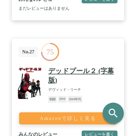
まだレビューはありません
75
No.27
デッドプール２ (字幕
版)
デヴィッド・リーチ
2010
戦闘
2010年代
search
Amazonで詳しく見る
みんなのレビュー
レビューを書く