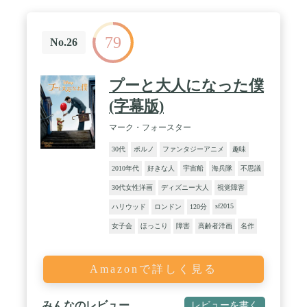
79
No.26
プーと大人になった僕
(字幕版)
マーク・フォースター
30代
ポルノ
ファンタジーアニメ
趣味
2010年代
好きな人
宇宙船
海兵隊
不思議
30代女性洋画
ディズニー大人
視覚障害
sf2015
ハリウッド
ロンドン
120分
女子会
ほっこり
障害
高齢者洋画
名作
Amazonで詳しく見る
みんなのレビュー
レビューを書く