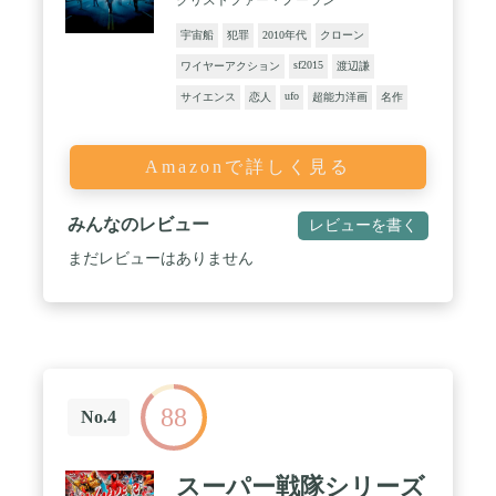
宇宙船
犯罪
2010年代
クローン
sf2015
ワイヤーアクション
渡辺謙
ufo
サイエンス
恋人
超能力洋画
名作
Amazonで詳しく見る
みんなのレビュー
レビューを書く
まだレビューはありません
88
No.4
スーパー戦隊シリーズ