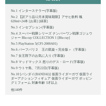
インターステラー(字幕版)
【訳アリ品12月末賞味期限】アサヒ飲料 颯
620ml×24本 [お茶] [緑茶]
インセプション(字幕版)
スーパー戦隊シリーズ ナンバーワン戦隊ゴジュウ
ジャー Blu-ray COLLECTION 1 [Blu-ray]
PlayStation 5(CFI-2000A01)
バーフバリ２ 王の凱旋＜完全版＞（字幕版）
女王陛下のお気に入り (字幕版)
マッドマックス 怒りのデス・ロード(字幕版)
ウトヤ島、7月22日(字幕版)
[バンダイ(BANDAI)] 仮面ライダーガヴ 仮面ライ
ダーアクションフィギュア 仮面ライダーガヴ ポッピン
グミフォーム 対象年齢 3才以上
他140件