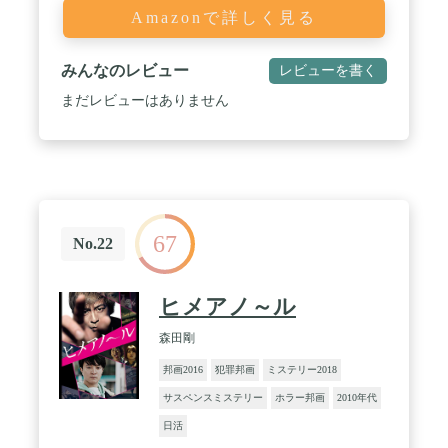
Amazonで詳しく見る
みんなのレビュー
レビューを書く
まだレビューはありません
67
No.22
ヒメアノ～ル
森田剛
邦画2016
犯罪邦画
ミステリー2018
サスペンスミステリー
ホラー邦画
2010年代
日活