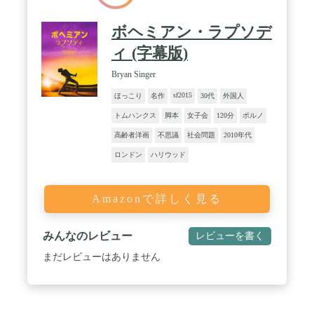
ボヘミアン・ラプソデ
ィ (字幕版)
Bryan Singer
sf2015
ほっこり
名作
30代
外国人
トムハンクス
脚本
女子会
120分
ポルノ
高齢者洋画
不思議
社会問題
2010年代
ロンドン
ハリウッド
Amazonで詳しく見る
みんなのレビュー
レビューを書く
まだレビューはありません