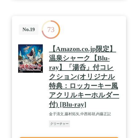
73
No.19
【Amazon.co.jp限定】
温泉シャーク【Blu-
ray】「湯呑」付コレ
クション(オリジナル
特典：ロッカーキー風
アクリルキーホルダー
付) [Blu-ray]
金子清文,藤村拓矢,中西裕胡,内藤正記
クリーチャー