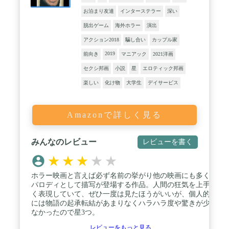
お泊まり友達
インターステラー
深い
脱出ゲーム
海外ホラー
演出
アクション2018
騙し合い
カップル家
2019
前向き
マニアック
2021洋画
セクシ邦画
小説
星
エロティック邦画
楽しい
化け物
大学生
デイサービス
Amazonで詳しく見る
みんなのレビュー
レビューを書く
★
★
★
★
★
ホラー映画と言えば必ず名前の挙がり他の映画にも多く
パロディとして描写が登場する作品。人間の狂気を上手
く表現していて、ぜひ一度は見たほうがいいが、個人的
には物語の起承転結があまりなくハラハラ度や驚きが少
なかったので星3つ。
レビューをもっと見る