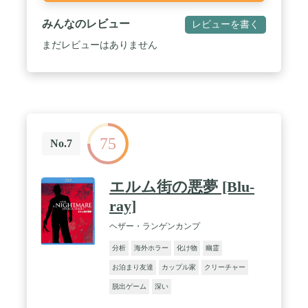
みんなのレビュー
レビューを書く
まだレビューはありません
75
No.7
エルム街の悪夢 [Blu-
ray]
ヘザー・ランゲンカンプ
分析
海外ホラー
化け物
幽霊
お泊まり友達
カップル家
クリーチャー
脱出ゲーム
深い