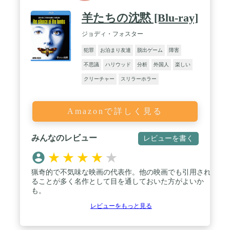
羊たちの沈黙 [Blu-ray]
ジョディ・フォスター
犯罪
お泊まり友達
脱出ゲーム
障害
不思議
ハリウッド
分析
外国人
楽しい
クリーチャー
スリラーホラー
Amazonで詳しく見る
みんなのレビュー
レビューを書く
★
★
★
★
★
猟奇的で不気味な映画の代表作。他の映画でも引用され
ることが多く名作として目を通しておいた方がよいか
も。
レビューをもっと見る