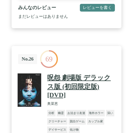
みんなのレビュー
レビューを書く
まだレビューはありません
69
No.26
呪怨 劇場版 デラック
ス版 (初回限定版)
[DVD]
奥菜恵
分析
幽霊
お泊まり友達
海外ホラー
深い
クリーチャー
脱出ゲーム
カップル家
デイサービス
化け物