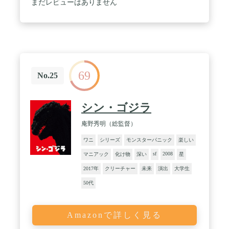
まだレビューはありません
69
No.25
シン・ゴジラ
庵野秀明（総監督）
ワニ
シリーズ
モンスターパニック
楽しい
sf
2008
マニアック
化け物
深い
星
2017年
クリーチャー
未来
演出
大学生
50代
Amazonで詳しく見る