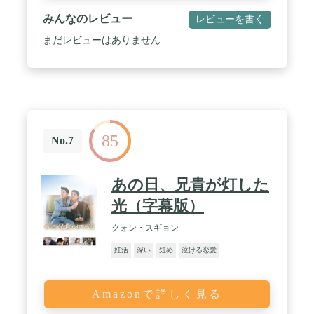
みんなのレビュー
レビューを書く
まだレビューはありません
85
No.7
あの日、兄貴が灯した
光（字幕版）
クォン・スギョン
妊活
深い
短め
泣ける恋愛
Amazonで詳しく見る