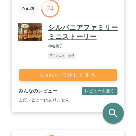
74
No.29
シルバニアファミリー
ミニストーリー
神谷桃子
子供アニメ
妊活
Amazonで詳しく見る
みんなのレビュー
レビューを書く
まだレビューはありません
search