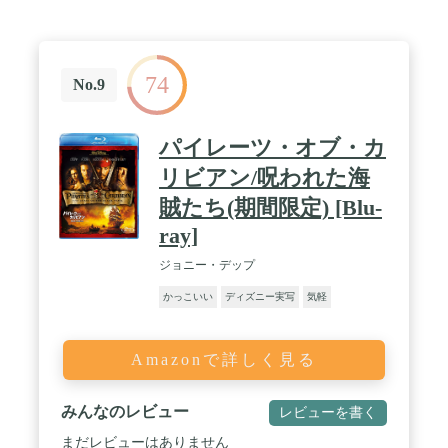
74
No.9
パイレーツ・オブ・カ
リビアン/呪われた海
賊たち(期間限定) [Blu-
ray]
ジョニー・デップ
かっこいい
ディズニー実写
気軽
Amazonで詳しく見る
みんなのレビュー
レビューを書く
まだレビューはありません