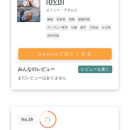
[DVD]
エイミー・アダムス
家族
音楽系
冒険
恋愛邦画
ディズニー実写
10歳
親子
子供会
やる気
90分洋画
Amazonで詳しく見る
みんなのレビュー
レビューを書く
まだレビューはありません
71
No.19