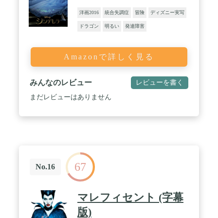
洋画2016
統合失調症
冒険
ディズニー実写
ドラゴン
明るい
発達障害
Amazonで詳しく見る
みんなのレビュー
レビューを書く
まだレビューはありません
67
No.16
マレフィセント (字幕
版)