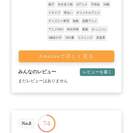
親子
付き合う前
sfアニメ
子供会
10歳
ドライブ
明るい
オリジナルアニメ
ディズニー実写
気軽
恋愛アニメ
アニメ2015
90分洋画
家族
かっこいい
3歳女の子
2022夏
リスニング
音楽系
Amazonで詳しく見る
みんなのレビュー
レビューを書く
まだレビューはありません
74
No.8