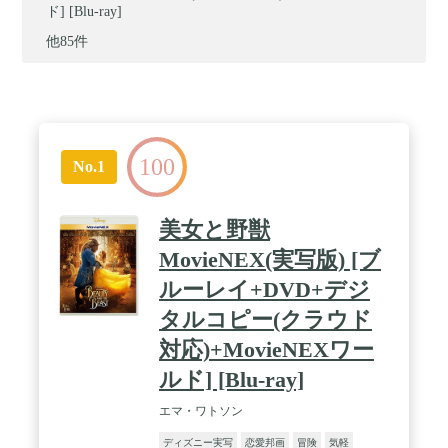
ド] [Blu-ray]
他85件
100
No.1
美女と野獣
MovieNEX(実写版) [ブ
ルーレイ+DVD+デジ
タルコピー(クラウド
対応)+MovieNEXワー
ルド] [Blu-ray]
エマ・ワトソン
ディズニー実写
恋愛邦画
冒険
気軽