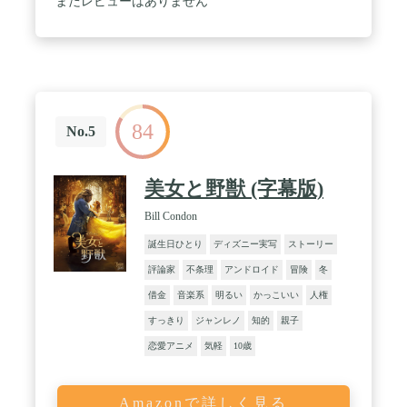
まだレビューはありません
84
No.5
美女と野獣 (字幕版)
Bill Condon
誕生日ひとり
ディズニー実写
ストーリー
評論家
不条理
アンドロイド
冒険
冬
借金
音楽系
明るい
かっこいい
人権
すっきり
ジャンレノ
知的
親子
恋愛アニメ
気軽
10歳
Amazonで詳しく見る