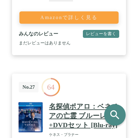
Amazonで詳しく見る
みんなのレビュー
レビューを書く
まだレビューはありません
64
No.27
名探偵ポアロ：ベネチ
search
アの亡霊 ブルーレイ
+DVDセット [Blu-ray]
ケネス・ブラナー