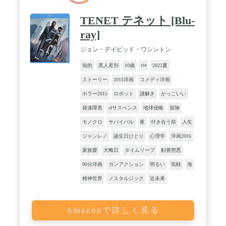
TENET テネット [Blu-
ray]
ジョン・デイビッド・ワシントン
cia
知的
黒人差別
10歳
2022夏
ストーリー
2015洋画
コメディ洋画
ホラー2015
ロボット
謎解き
かっこいい
発達障害
sfサスペンス
地球侵略
冒険
モノクロ
サバイバル
夜
付き合う前
人生
ジャンレノ
誕生日ひとり
心理学
洋画2016
家族愛
大晦日
タイムリープ
勧善懲悪
90分洋画
ガンアクション
明るい
気軽
海
精神世界
ノスタルジック
近未来
Amazonで詳しく見る