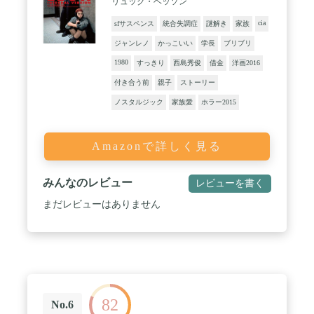
リュック・ベッソン
cia
sfサスペンス
統合失調症
謎解き
家族
ジャンレノ
かっこいい
学長
ブリブリ
1980
すっきり
西島秀俊
借金
洋画2016
付き合う前
親子
ストーリー
ノスタルジック
家族愛
ホラー2015
Amazonで詳しく見る
みんなのレビュー
レビューを書く
まだレビューはありません
82
No.6