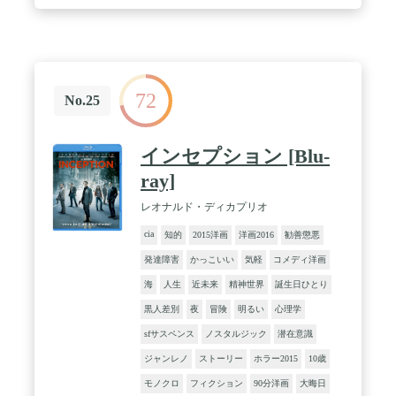
72
No.25
インセプション [Blu-
ray]
レオナルド・ディカプリオ
cia
知的
2015洋画
洋画2016
勧善懲悪
発達障害
かっこいい
気軽
コメディ洋画
海
人生
近未来
精神世界
誕生日ひとり
黒人差別
夜
冒険
明るい
心理学
sfサスペンス
ノスタルジック
潜在意識
ジャンレノ
ストーリー
ホラー2015
10歳
モノクロ
フィクション
90分洋画
大晦日