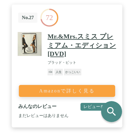
72
No.27
Mr.&Mrs.スミス プレ
ミアム・エディション
[DVD]
ブラッド・ピット
cia
人生
かっこいい
Amazonで詳しく見る
みんなのレビュー
レビューを書く
search
まだレビューはありません