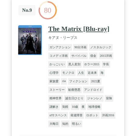
80
No.9
The Matrix [Blu-ray]
キアヌ・リーブス
ガンアクション
90分洋画
ノスタルジック
コメディ洋画
サバイバル
借金
2015洋画
かっこいい
黒人差別
ホラー2015
学長
心理学
モノクロ
人生
近未来
海
cia
家族愛
フィクション
2022夏
ストーリー
勧善懲悪
アンドロイド
精神世界
誕生日ひとり
ジャンレノ
冒険
謎解き
気軽
10歳
夜
地球侵略
sfサスペンス
発達障害
ロボット
洋画2016
大晦日
知的
明るい