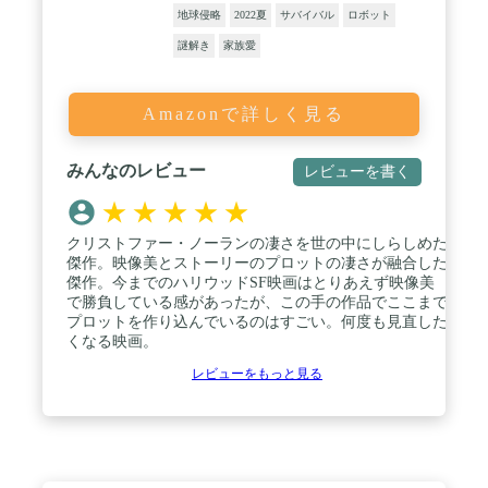
地球侵略
2022夏
サバイバル
ロボット
謎解き
家族愛
Amazonで詳しく見る
みんなのレビュー
レビューを書く
★
★
★
★
★
クリストファー・ノーランの凄さを世の中にしらしめた
傑作。映像美とストーリーのプロットの凄さが融合した
傑作。今までのハリウッドSF映画はとりあえず映像美
で勝負している感があったが、この手の作品でここまで
プロットを作り込んでいるのはすごい。何度も見直した
くなる映画。
レビューをもっと見る