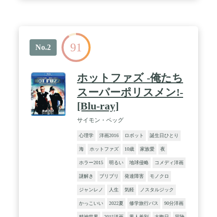
91
No.2
ホットファズ -俺たち
スーパーポリスメン!-
[Blu-ray]
サイモン・ペッグ
心理学
洋画2016
ロボット
誕生日ひとり
海
ホットファズ
10歳
家族愛
夜
ホラー2015
明るい
地球侵略
コメディ洋画
謎解き
ブリブリ
発達障害
モノクロ
ジャンレノ
人生
気軽
ノスタルジック
かっこいい
2022夏
修学旅行バス
90分洋画
精神世界
2015洋画
黒人差別
大晦日
冒険