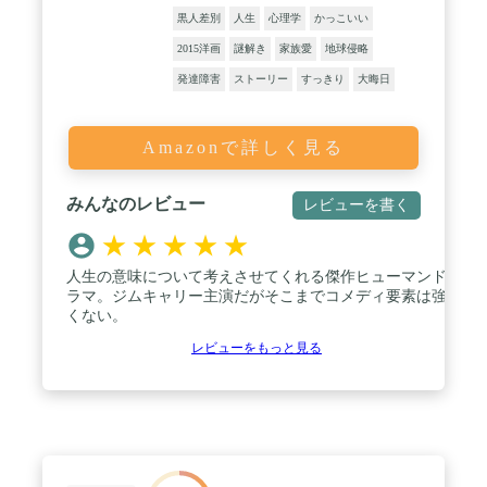
黒人差別
人生
心理学
かっこいい
2015洋画
謎解き
家族愛
地球侵略
発達障害
ストーリー
すっきり
大晦日
Amazonで詳しく見る
みんなのレビュー
レビューを書く
★
★
★
★
★
人生の意味について考えさせてくれる傑作ヒューマンド
ラマ。ジムキャリー主演だがそこまでコメディ要素は強
くない。
レビューをもっと見る