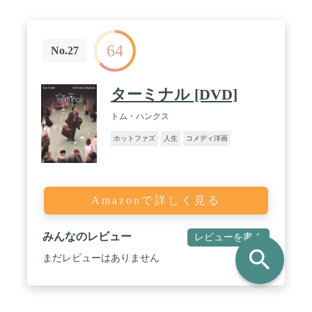
64
No.27
ターミナル [DVD]
トム・ハンクス
ホットファズ
人生
コメディ洋画
Amazonで詳しく見る
みんなのレビュー
レビューを書く
search
まだレビューはありません