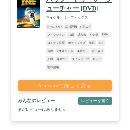
ューチャー [DVD]
マイケル・Ｊ・フォックス
かっこいい
2015洋画
sfアニメ
1980
フィクション
10歳
近未来
やる気
コメディ洋画
ホットファズ
気軽
人生
冒険
sfサスペンス
洋画2016
すっきり
人権
邦画2016
タイムリープ
明るい
地球侵略
Amazonで詳しく見る
みんなのレビュー
レビューを書く
まだレビューはありません