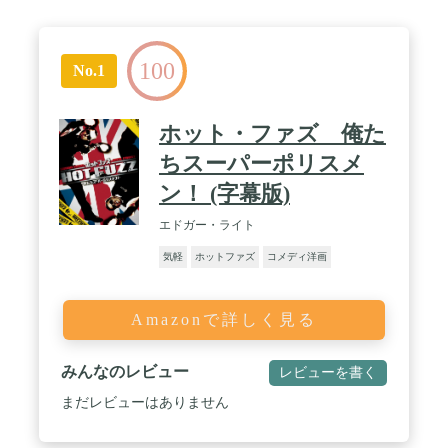
100
No.1
ホット・ファズ 俺た
ちスーパーポリスメ
ン！ (字幕版)
エドガー・ライト
気軽
ホットファズ
コメディ洋画
Amazonで詳しく見る
みんなのレビュー
レビューを書く
まだレビューはありません