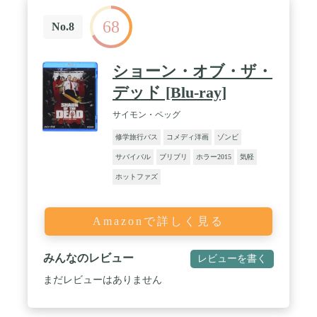
68
No.8
ショーン・オブ・ザ・
デッド [Blu-ray]
サイモン・ペッグ
修学旅行バス
コメディ洋画
ゾンビ
サバイバル
ブリブリ
ホラー2015
気軽
ホットファズ
Amazonで詳しく見る
みんなのレビュー
レビューを書く
まだレビューはありません