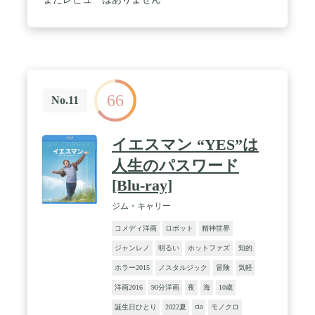
66
No.11
イエスマン “YES”は
人生のパスワード
[Blu-ray]
ジム・キャリー
コメディ洋画
ロボット
精神世界
ジャンレノ
明るい
ホットファズ
知的
ホラー2015
ノスタルジック
冒険
気軽
洋画2016
90分洋画
夜
海
10歳
cia
誕生日ひとり
2022夏
モノクロ