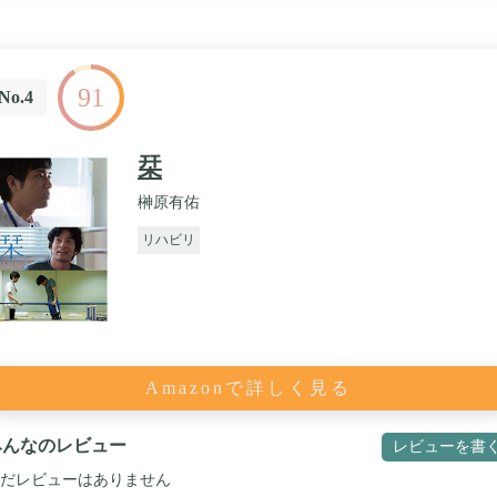
91
No.4
栞
榊原有佑
リハビリ
Amazonで詳しく見る
みんなのレビュー
レビューを書
だレビューはありません