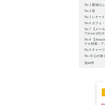
最強のふ
栞
レナードの朝
カフェ・ソ
【メーカ
ワルver.)
【Amazon.
ナル特典：アク
チャーリー
心の旅 [
他44件