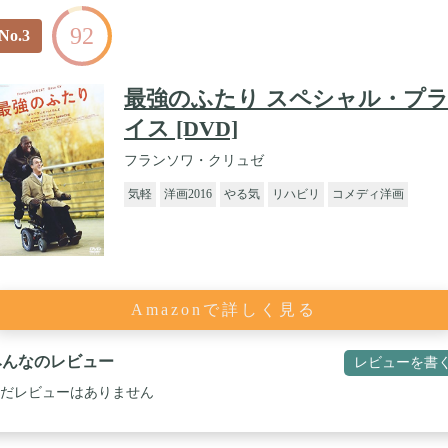
92
No.3
最強のふたり スペシャル・プ
イス [DVD]
フランソワ・クリュゼ
気軽
洋画2016
やる気
リハビリ
コメディ洋画
Amazonで詳しく見る
みんなのレビュー
レビューを書
だレビューはありません