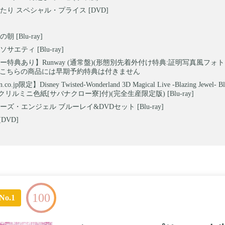
たり スペシャル・プライス [DVD]
 [Blu-ray]
サエティ [Blu-ray]
ー特典あり】Runway (通常盤)(形態別先着外付け特典:証明写真風フォ
付)※こちらの商品には早期予約特典は付きません
co.jp限定】Disney Twisted-Wonderland 3D Magical Live -Blazing Jewel-
リルミニ色紙[サバナクロー寮]付)(完全生産限定版) [Blu-ray]
ズ・エンジェル ブルーレイ&DVDセット [Blu-ray]
DVD]
100
No.1