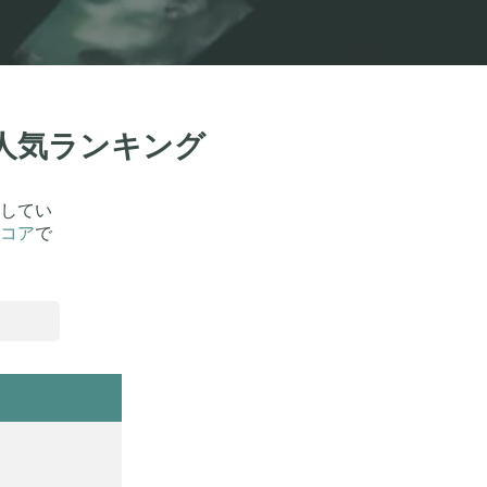
！人気ランキング
してい
コア
で