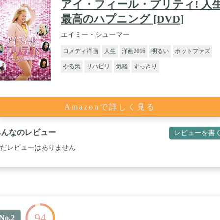
アイ・フィール・プリティ! 人
最高のハプニング [DVD]
エイミー・シューマー
コメディ洋画
人生
洋画2016
明るい
ホットファズ
やる気
リハビリ
気軽
すっきり
Amazonで詳しく見る
みんなのレビュー
レビューを書
だレビューはありません
94
No.2