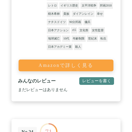
レトロ
イギリス歴史
太平洋戦争
邦画2018
樹木希林
貴族
ダイアンレイン
幸せ
ナチスドイツ
90分邦画
傭兵
r15
日本アクション
文化祭
女性監督
地球滅亡
10代
年齢制限
世紀末
転生
日本アカデミー賞
殺人
Amazonで詳しく見る
みんなのレビュー
レビューを書く
まだレビューはありません
No.24