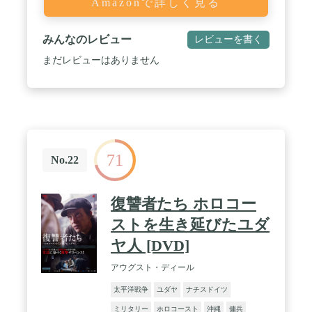
Amazonで詳しく見る
みんなのレビュー
レビューを書く
まだレビューはありません
71
No.22
復讐者たち ホロコー
ストを生き延びたユダ
ヤ人 [DVD]
アウグスト・ディール
太平洋戦争
ユダヤ
ナチスドイツ
ミリタリー
ホロコースト
沖縄
傭兵