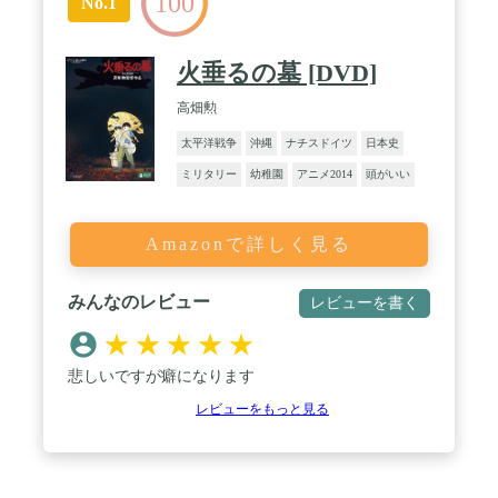
100
No.1
火垂るの墓 [DVD]
高畑勲
太平洋戦争
沖縄
ナチスドイツ
日本史
ミリタリー
幼稚園
アニメ2014
頭がいい
Amazonで詳しく見る
みんなのレビュー
レビューを書く
★
★
★
★
★
悲しいですが癖になります
レビューをもっと見る