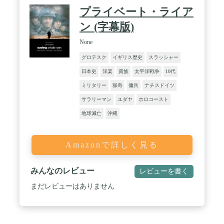
プライベート・ライア
ン (字幕版)
None
グロテスク
イギリス歴史
スラッシャー
日本史
洋楽
貴族
太平洋戦争
10代
ミリタリー
猟奇
傭兵
ナチスドイツ
サラリーマン
ユダヤ
ホロコースト
地球滅亡
沖縄
Amazonで詳しく見る
みんなのレビュー
レビューを書く
まだレビューはありません