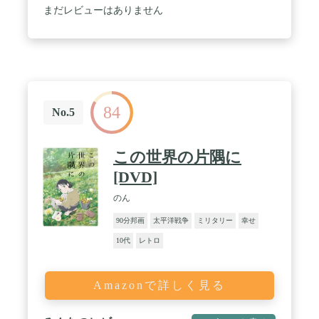
まだレビューはありません
84
No.5
この世界の片隅に
[DVD]
のん
90分邦画
太平洋戦争
ミリタリー
幸せ
10代
レトロ
Amazonで詳しく見る