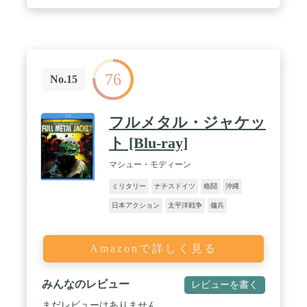
76
No.15
フルメタル・ジャケッ
ト [Blu-ray]
マシュー・モディーン
ミリタリー
ナチスドイツ
格闘
沖縄
日本アクション
太平洋戦争
傭兵
Amazonで詳しく見る
みんなのレビュー
レビューを書く
まだレビューはありません