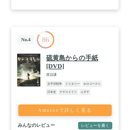
86
No.4
硫黄島からの手紙
[DVD]
渡辺謙
太平洋戦争
ミリタリー
ホロコースト
日本史
ナチスドイツ
ユダヤ
Amazonで詳しく見る
みんなのレビュー
レビューを書く