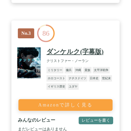
86
No.3
ダンケルク(字幕版)
クリストファー・ノーラン
ミリタリー
傭兵
沖縄
貴族
太平洋戦争
ホロコースト
ナチスドイツ
日本史
世紀末
イギリス歴史
ユダヤ
Amazonで詳しく見る
みんなのレビュー
レビューを書く
まだレビューはありません