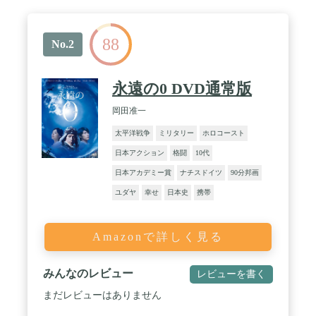
88
No.2
永遠の0 DVD通常版
岡田准一
太平洋戦争
ミリタリー
ホロコースト
日本アクション
格闘
10代
日本アカデミー賞
ナチスドイツ
90分邦画
ユダヤ
幸せ
日本史
携帯
Amazonで詳しく見る
みんなのレビュー
レビューを書く
まだレビューはありません