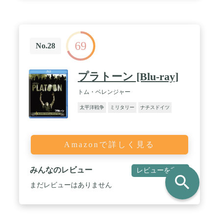
69
No.28
プラトーン [Blu-ray]
トム・ベレンジャー
太平洋戦争
ミリタリー
ナチスドイツ
Amazonで詳しく見る
みんなのレビュー
レビューを書く
search
まだレビューはありません