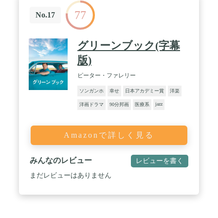
77
No.17
グリーンブック(字幕
版)
ピーター・ファレリー
ソンガンホ
幸せ
日本アカデミー賞
洋楽
jazz
洋画ドラマ
90分邦画
医療系
Amazonで詳しく見る
みんなのレビュー
レビューを書く
まだレビューはありません