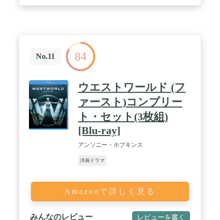
84
No.11
ウエストワールド (フ
ァースト)コンプリー
ト・セット(3枚組)
[Blu-ray]
アンソニー・ホプキンス
洋画ドラマ
Amazonで詳しく見る
みんなのレビュー
レビューを書く