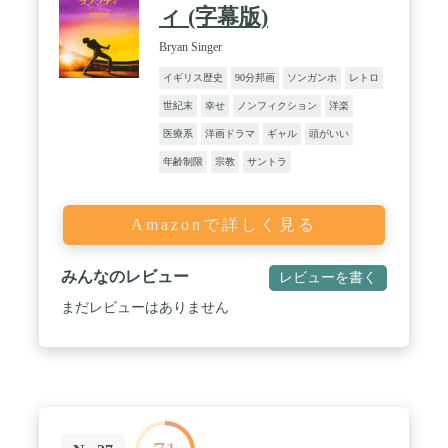
ィ (字幕版)
Bryan Singer
イギリス歴史
90分邦画
ソンガンホ
レトロ
世紀末
幸せ
ノンフィクション
洋楽
医療系
洋画ドラマ
ギャル
頭がいい
年齢制限
宗教
サントラ
Amazonで詳しく見る
みんなのレビュー
レビューを書く
まだレビューはありません