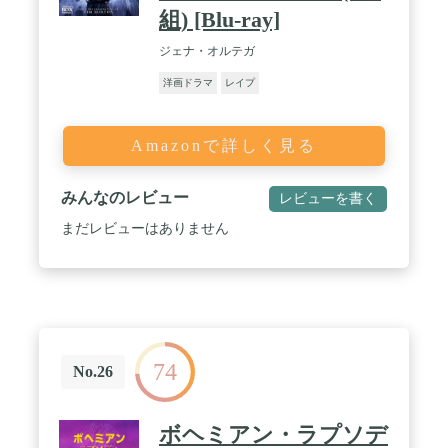
組) [Blu-ray]
ジェナ・オルテガ
洋画ドラマ
レイプ
Amazonで詳しく見る
みんなのレビュー
レビューを書く
まだレビューはありません
74
No.26
ボヘミアン・ラプソデ