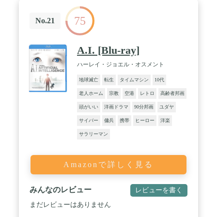
75
No.21
A.I. [Blu-ray]
ハーレイ・ジョエル・オスメント
地球滅亡
転生
タイムマシン
10代
老人ホーム
宗教
空港
レトロ
高齢者邦画
頭がいい
洋画ドラマ
90分邦画
ユダヤ
サイバー
傭兵
携帯
ヒーロー
洋楽
サラリーマン
Amazonで詳しく見る
みんなのレビュー
レビューを書く
まだレビューはありません