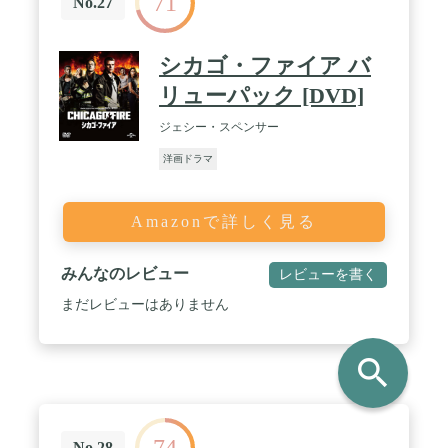
71
No.27
シカゴ・ファイア バ
リューパック [DVD]
ジェシー・スペンサー
洋画ドラマ
Amazonで詳しく見る
みんなのレビュー
レビューを書く
まだレビューはありません
search
74
No.28