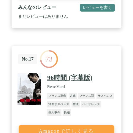
みんなのレビュー
レビューを書く
まだレビューはありません
73
No.17
96時間 (字幕版)
Pierre Morel
フランス革命
古典
フランス語
サスペンス
洋画サスペンス
推理
バイオレンス
殺人事件
長編
Amazonで詳しく見る