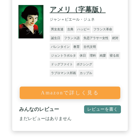
アメリ（字幕版）
ジャン＝ピエール・ジュネ
男女友達
古典
ハッピー
フランス革命
誕生日
フランス語
失恋アラサー女性
絶対
バレンタイン
教育
古代文明
ジョントラボルタ
休日
理科
純愛
寝る前
ドッグファイト
ボクシング
ラブロマンス邦画
カップル
Amazonで詳しく見る
みんなのレビュー
レビューを書く
まだレビューはありません