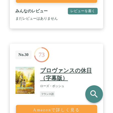
みんなのレビュー
レビューを書く
まだレビューはありません
73
No.30
プロヴァンスの休日
（字幕版）
ローズ・ボッシュ
search
フランス語
Amazonで詳しく見る