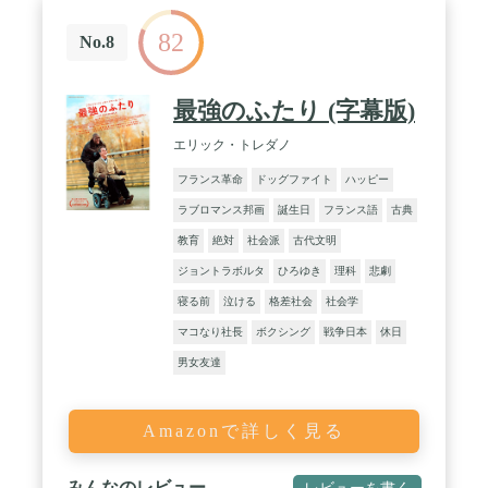
82
No.8
最強のふたり (字幕版)
エリック・トレダノ
フランス革命
ドッグファイト
ハッピー
ラブロマンス邦画
誕生日
フランス語
古典
教育
絶対
社会派
古代文明
ジョントラボルタ
ひろゆき
理科
悲劇
寝る前
泣ける
格差社会
社会学
マコなり社長
ボクシング
戦争日本
休日
男女友達
Amazonで詳しく見る
みんなのレビュー
レビューを書く