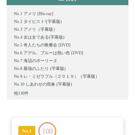
アメリ [Blu-ray]
タイピスト!(字幕版)
アメリ（字幕版）
女は女である(字幕版)
奇人たちの晩餐会 [DVD]
アデル、ブルーは熱い色 [DVD]
海辺のポーリーヌ
最強のふたり (字幕版)
レ・ミゼラブル（２０１９）（字幕版）
しあわせの雨傘 (字幕版)
他130件
100
No.1