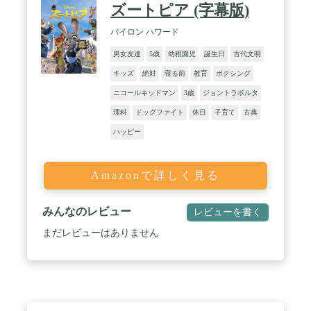
ズートピア (字幕版)
バイロン ハワード
男女友達
5歳
幼稚園児
誕生日
古代文明
キッズ
絶対
寝る前
教育
ボクシング
ニコールキッドマン
3歳
ジョントラボルタ
理科
ドッグファイト
休日
子育て
古典
ハッピー
Amazonで詳しく見る
みんなのレビュー
レビューを書く
まだレビューはありません