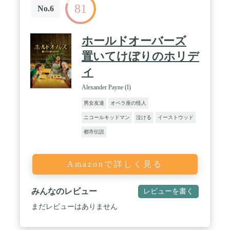
81
No.6
ホールドオーバーズ
置いてけぼりのホリデ
ィ
Alexander Payne (I)
男女友達
オペラ座の怪人
ニコールキッドマン
泣ける
イーストウッド
都市伝説
Amazonで詳しく見る
みんなのレビュー
レビューを書く
まだレビューはありません