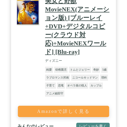
美女と野獣
MovieNEX(アニメーシ
ョン版) [ブルーレイ
+DVD+デジタルコピ
ー(クラウド対
応)+MovieNEXワール
ド] [Blu-ray]
ディズニー
純愛
幼稚園児
トムとジェリー
奇妙
5歳
ラブロマンス邦画
ニコールキッドマン
理科
子育て
恐竜
オペラ座の怪人
カップル
アニメ細田守
Amazonで詳しく見る
みんなのレビュー
レビューを書く