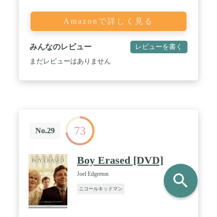
Amazonで詳しく見る
みんなのレビュー
レビューを書く
まだレビューはありません
73
No.29
Boy Erased [DVD]
Joel Edgerton
search
ニコールキッドマン