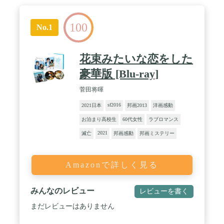
100
No.1
花束みたいな恋をした
豪華版 [Blu-ray]
菅田将暉
sf2016
2021日本
邦画2013
洋画感動
お泊まり高校生
60代女性
ラブロマンス
2021
滅亡
邦画感動
邦画ミステリー
Amazonで詳しく見る
みんなのレビュー
レビューを書く
まだレビューはありません