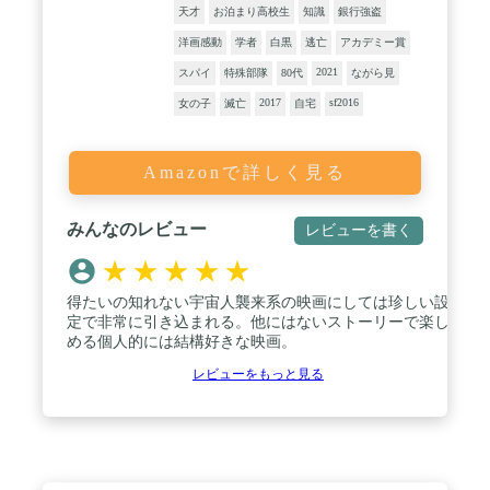
天才
お泊まり高校生
知識
銀行強盗
洋画感動
学者
白黒
逃亡
アカデミー賞
2021
スパイ
特殊部隊
80代
ながら見
2017
sf2016
女の子
滅亡
自宅
Amazonで詳しく見る
みんなのレビュー
レビューを書く
★
★
★
★
★
得たいの知れない宇宙人襲来系の映画にしては珍しい設
定で非常に引き込まれる。他にはないストーリーで楽し
める個人的には結構好きな映画。
レビューをもっと見る