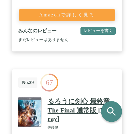
Amazonで詳しく見る
みんなのレビュー
レビューを書く
まだレビューはありません
67
No.29
るろうに剣心 最終章
search
The Final 通常版 [Blu-
ray]
佐藤健