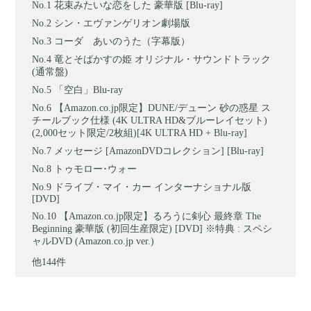
花束みたいな恋をした 豪華版 [Blu-ray]
シン・エヴァンゲリオン劇場版
コーダ あいのうた（字幕版）
竜とそばかすの姫 オリジナル・サウンドトラック
(通常盤)
「空白」Blu-ray
【Amazon.co.jp限定】DUNE/デューン 砂の惑星 ス
チールブック仕様 (4K ULTRA HD&ブルーレイセット)
(2,000セット限定/2枚組)[4K ULTRA HD + Blu-ray]
メッセージ [AmazonDVDコレクション] [Blu-ray]
トゥモロー･ウォー
ドライブ・マイ・カー インターナショナル版
[DVD]
【Amazon.co.jp限定】るろうに剣心 最終章 The
Beginning 豪華版 (初回生産限定) [DVD] ※特典 : スペシ
ャルDVD (Amazon.co.jp ver.)
他144件