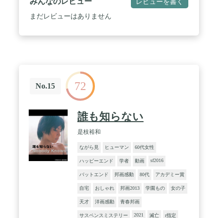
みんなのレビュー
レビューを書く
まだレビューはありません
72
No.15
誰も知らない
是枝裕和
ながら見
ヒューマン
60代女性
sf2016
ハッピーエンド
学者
動画
バットエンド
邦画感動
80代
アカデミー賞
自宅
おしゃれ
邦画2013
学園もの
女の子
天才
洋画感動
青春邦画
2021
サスペンスミステリー
滅亡
r指定