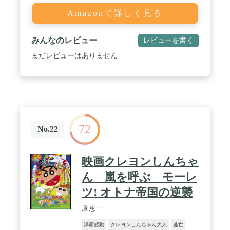
Amazonで詳しく見る
みんなのレビュー
レビューを書く
まだレビューはありません
72
No.22
映画クレヨンしんちゃ
ん 嵐を呼ぶ モーレ
ツ! オトナ帝国の逆襲
原 恵一
洋画感動
クレヨンしんちゃん大人
逃亡