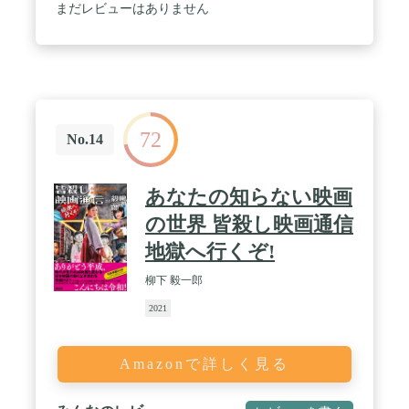
まだレビューはありません
72
No.14
あなたの知らない映画
の世界 皆殺し映画通信
地獄へ行くぞ!
柳下 毅一郎
2021
Amazonで詳しく見る