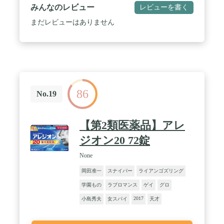
みんなのレビュー
レビューを書く
まだレビューはありません
86
No.19
【第2類医薬品】アレ
ジオン20 72錠
None
岡田准一
スナイパー
ライアンゴズリング
学園もの
ラブロマンス
ゲイ
グロ
2017
小島秀夫
女スパイ
天才