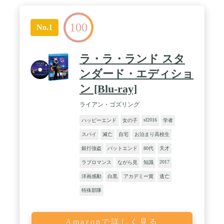
100
No.1
ラ・ラ・ランド スタ
ンダード・エディショ
ン [Blu-ray]
ライアン・ゴズリング
sf2016
ハッピーエンド
女の子
学者
スパイ
滅亡
自宅
お泊まり高校生
銀行強盗
バットエンド
80代
天才
2017
ラブロマンス
ながら見
知識
洋画感動
白黒
アカデミー賞
逃亡
特殊部隊
Amazonで詳しく見る