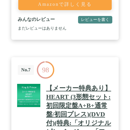
Amazonで詳しく見る
みんなのレビュー
レビューを書く
まだレビューはありません
98
No.7
【メーカー特典あり】
HEART (3形態セット:
初回限定盤A+B+通常
盤/初回プレス)(DVD
付)(特典:「オリジナル