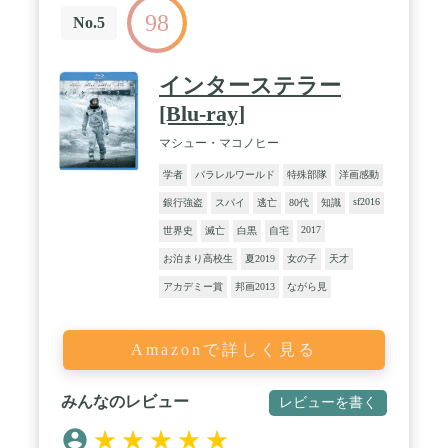
98
No.5
インターステラー
[Blu-ray]
マシュー・マコノヒー
学者
パラレルワールド
特殊部隊
洋画感動
sf2016
銀行強盗
スパイ
逃亡
80代
知識
2017
世界史
滅亡
白黒
自宅
お泊まり高校生
夏2019
女の子
天才
アカデミー賞
邦画2013
ながら見
Amazonで詳しく見る
みんなのレビュー
レビューを書く
★
★
★
★
★