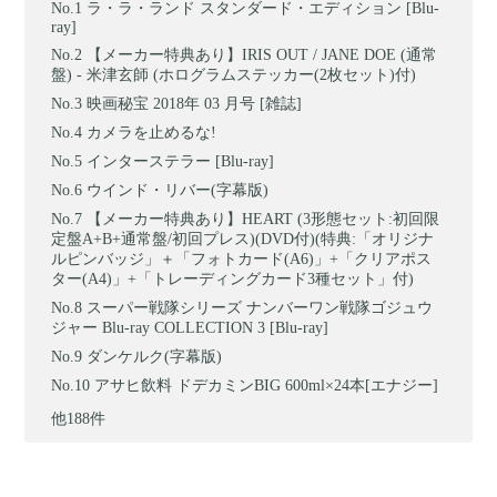
ラ・ラ・ランド スタンダード・エディション [Blu-
ray]
【メーカー特典あり】IRIS OUT / JANE DOE (通常
盤) - 米津玄師 (ホログラムステッカー(2枚セット)付)
映画秘宝 2018年 03 月号 [雑誌]
カメラを止めるな!
インターステラー [Blu-ray]
ウインド・リバー(字幕版)
【メーカー特典あり】HEART (3形態セット:初回限
定盤A+B+通常盤/初回プレス)(DVD付)(特典:「オリジナ
ルピンバッジ」＋「フォトカード(A6)」+「クリアポス
ター(A4)」+「トレーディングカード3種セット」付)
スーパー戦隊シリーズ ナンバーワン戦隊ゴジュウ
ジャー Blu-ray COLLECTION 3 [Blu-ray]
ダンケルク(字幕版)
アサヒ飲料 ドデカミンBIG 600ml×24本[エナジー]
他188件