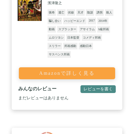
濱津隆之
猟奇
逃亡
伏線
天才
陰謀
誘拐
殺人
2017
騙し合い
ハッピーエンド
2014年
動画
スプラッター
アサイラム
b級邦画
ムロツヨシ
日本監督
コメディ邦画
スリラー
邦画感動
感動日本
サスペンス邦画
Amazonで詳しく見る
みんなのレビュー
レビューを書く
まだレビューはありません