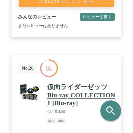
Amazonで詳しく見る
みんなのレビュー
レビューを書く
まだレビューはありません
86
No.26
仮面ライダーゼッツ
Blu-ray COLLECTION
1 [Blu-ray]
search
今井竜太郎
2014
2017