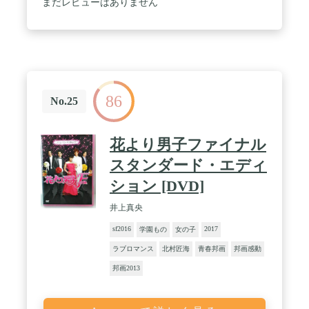
まだレビューはありません
86
No.25
花より男子ファイナル
スタンダード・エディ
ション [DVD]
井上真央
sf2016
2017
学園もの
女の子
ラブロマンス
北村匠海
青春邦画
邦画感動
邦画2013