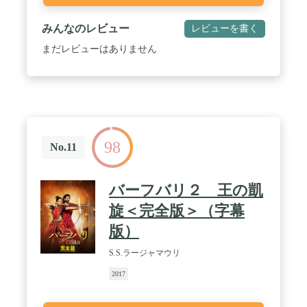
みんなのレビュー
レビューを書く
まだレビューはありません
98
No.11
バーフバリ２ 王の凱
旋＜完全版＞（字幕
版）
S.S.ラージャマウリ
2017