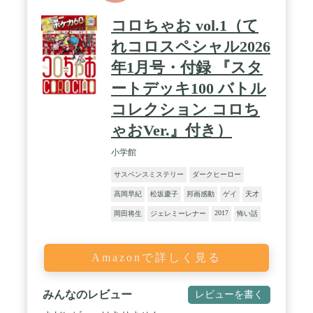
コロちゃお vol.1（て
れコロスペシャル2026
年1月号・付録 『スタ
ートデッキ100 バトル
コレクション コロち
ゃおVer.』付き）
小学館
サスペンスミステリー
ダークヒーロー
高岡早紀
松坂慶子
邦画感動
ゲイ
天才
2017
岡田将生
ジェレミーレナー
怖い話
Amazonで詳しく見る
みんなのレビュー
レビューを書く