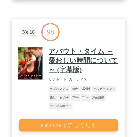
98
No.18
アバウト・タイム ～
愛おしい時間について
～ (字幕版)
リチャード･カーティス
sf2016
ラブロマンス
80代
ハッピーエンド
2014
2017
癒し
女の子
洋画感動
カップルホラー
Amazonで詳しく見る