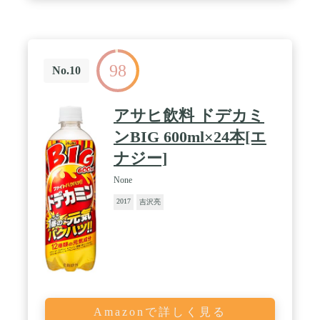
98
No.10
アサヒ飲料 ドデカミ
ンBIG 600ml×24本[エ
ナジー]
None
2017
吉沢亮
Amazonで詳しく見る