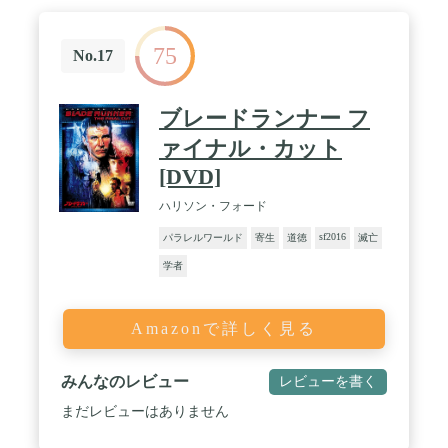
75
No.17
ブレードランナー フ
ァイナル・カット
[DVD]
ハリソン・フォード
sf2016
パラレルワールド
寄生
道徳
滅亡
学者
Amazonで詳しく見る
みんなのレビュー
レビューを書く
まだレビューはありません