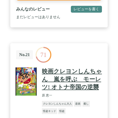
みんなのレビュー
レビューを書く
まだレビューはありません
71
No.21
映画クレヨンしんちゃ
ん 嵐を呼ぶ モーレ
ツ! オトナ帝国の逆襲
原 恵一
クレヨンしんちゃん大人
道徳
癒し
怪盗キッド
怪盗