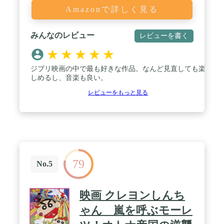
Amazonで詳しく見る
みんなのレビュー
レビューを書く
★
★
★
★
★
ジブリ映画の中で最も好きな作品。なんど見直しても楽
しめるし、音楽も良い。
レビューをもっと見る
79
No.5
映画 クレヨンしんち
ゃん 嵐を呼ぶモーレ