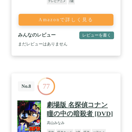
テレビアニメ
2歳
Amazonで詳しく見る
みんなのレビュー
レビューを書く
まだレビューはありません
77
No.8
劇場版 名探偵コナン
瞳の中の暗殺者 [DVD]
高山みなみ