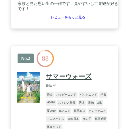
家族と見た思い出の一作です！見やすいし世界観が好き
です！
レビューをもっと見る
88
No.2
サマーウォーズ
細田守
怪盗
ハッピーエンド
バットエンド
学者
sf2016
ストレス発散
天才
道徳
2歳
夏2019
cgアニメ
邦画2013
テレビアニメ
アニメバトル
2021日本
女の子
邦画感動
怪盗キッド