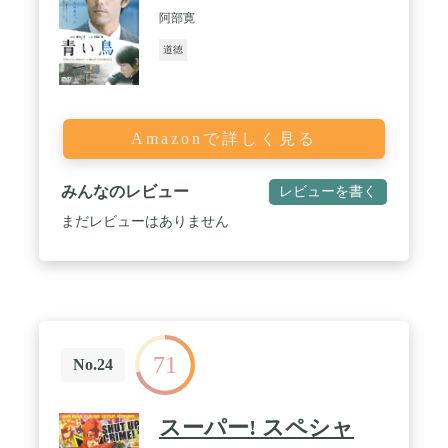
阿部寛
道徳
Amazonで詳しく見る
みんなのレビュー
レビューを書く
まだレビューはありません
71
No.24
スーパー! スペシャ