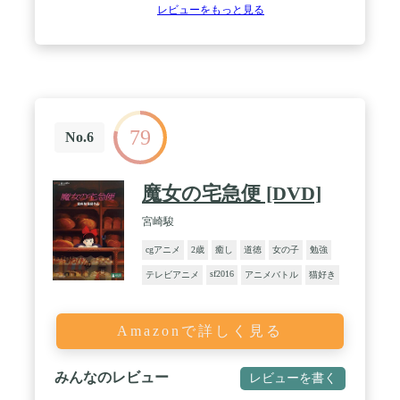
レビューをもっと見る
79
No.6
魔女の宅急便 [DVD]
宮崎駿
cgアニメ
2歳
癒し
道徳
女の子
勉強
sf2016
テレビアニメ
アニメバトル
猫好き
Amazonで詳しく見る
みんなのレビュー
レビューを書く