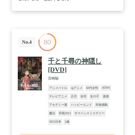
80
No.4
千と千尋の神隠し
[DVD]
宮崎駿
sf2016
アニメバトル
cgアニメ
60代女性
テレビアニメ
正月
自宅
女の子
道徳
アカデミー賞
ハッピーエンド
邦画感動
魔法
邦画2013
サスペンスミステリー
2021日本
2歳