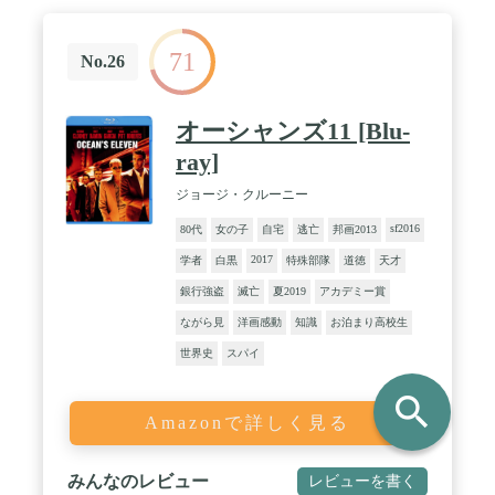
71
No.26
オーシャンズ11 [Blu-
ray]
ジョージ・クルーニー
sf2016
80代
女の子
自宅
逃亡
邦画2013
2017
学者
白黒
特殊部隊
道徳
天才
銀行強盗
滅亡
夏2019
アカデミー賞
ながら見
洋画感動
知識
お泊まり高校生
世界史
スパイ
search
Amazonで詳しく見る
みんなのレビュー
レビューを書く