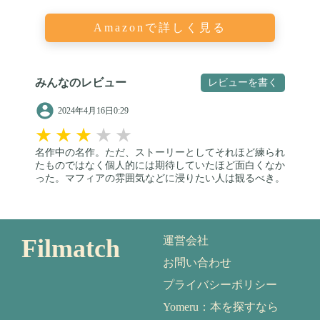
Amazonで詳しく見る
みんなのレビュー
レビューを書く
2024年4月16日0:29
★
★
★
★
★
名作中の名作。ただ、ストーリーとしてそれほど練られ
たものではなく個人的には期待していたほど面白くなか
った。マフィアの雰囲気などに浸りたい人は観るべき。
Filmatch
運営会社
お問い合わせ
プライバシーポリシー
Yomeru：本を探すなら