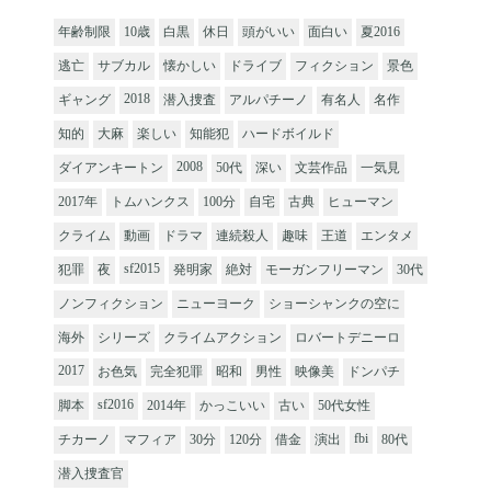
年齢制限
10歳
白黒
休日
頭がいい
面白い
夏2016
逃亡
サブカル
懐かしい
ドライブ
フィクション
景色
2018
ギャング
潜入捜査
アルパチーノ
有名人
名作
知的
大麻
楽しい
知能犯
ハードボイルド
2008
ダイアンキートン
50代
深い
文芸作品
一気見
2017年
トムハンクス
100分
自宅
古典
ヒューマン
クライム
動画
ドラマ
連続殺人
趣味
王道
エンタメ
sf2015
犯罪
夜
発明家
絶対
モーガンフリーマン
30代
ノンフィクション
ニューヨーク
ショーシャンクの空に
海外
シリーズ
クライムアクション
ロバートデニーロ
2017
お色気
完全犯罪
昭和
男性
映像美
ドンパチ
sf2016
脚本
2014年
かっこいい
古い
50代女性
fbi
チカーノ
マフィア
30分
120分
借金
演出
80代
潜入捜査官