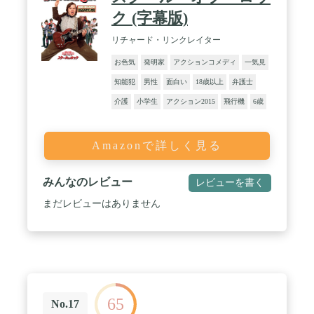
ク (字幕版)
リチャード・リンクレイター
お色気
発明家
アクションコメディ
一気見
知能犯
男性
面白い
18歳以上
弁護士
介護
小学生
アクション2015
飛行機
6歳
Amazonで詳しく見る
みんなのレビュー
レビューを書く
まだレビューはありません
65
No.17