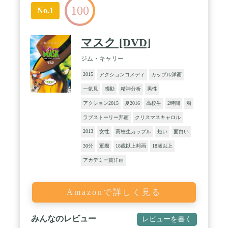
100
No.1
マスク [DVD]
ジム・キャリー
2015
アクションコメディ
カップル洋画
一気見
感動
精神分析
男性
アクション2015
夏2016
高校生
2時間
船
ラブストーリー邦画
クリスマスキャロル
2013
女性
高校生カップル
短い
面白い
30分
軍艦
18歳以上邦画
18歳以上
アカデミー賞洋画
Amazonで詳しく見る
みんなのレビュー
レビューを書く