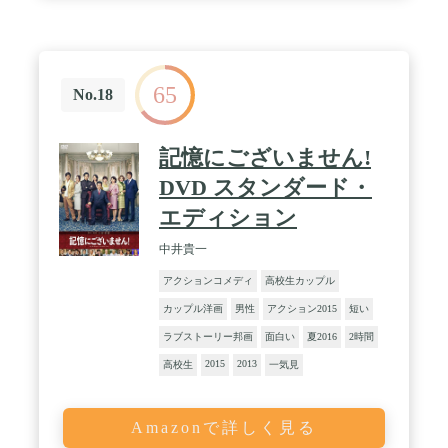
65
No.18
記憶にございません!
DVD スタンダード・
エディション
中井貴一
アクションコメディ
高校生カップル
カップル洋画
男性
アクション2015
短い
ラブストーリー邦画
面白い
夏2016
2時間
2015
2013
高校生
一気見
Amazonで詳しく見る