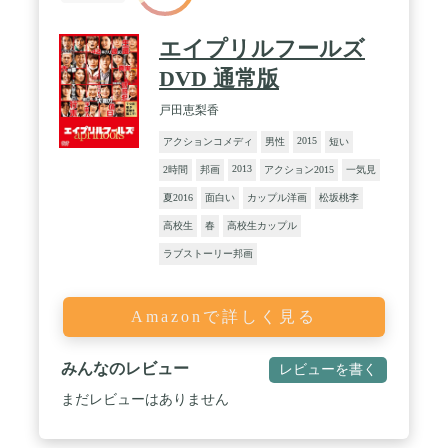
エイプリルフールズ
DVD 通常版
戸田恵梨香
2015
アクションコメディ
男性
短い
2013
2時間
邦画
アクション2015
一気見
夏2016
面白い
カップル洋画
松坂桃李
高校生
春
高校生カップル
ラブストーリー邦画
Amazonで詳しく見る
みんなのレビュー
レビューを書く
まだレビューはありません