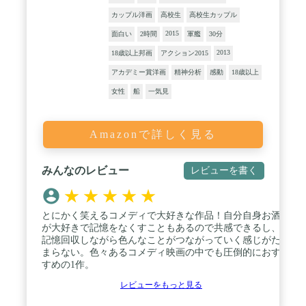
カップル洋画
高校生
高校生カップル
2015
面白い
2時間
軍艦
30分
2013
18歳以上邦画
アクション2015
アカデミー賞洋画
精神分析
感動
18歳以上
女性
船
一気見
Amazonで詳しく見る
みんなのレビュー
レビューを書く
★
★
★
★
★
とにかく笑えるコメディで大好きな作品！自分自身お酒
が大好きで記憶をなくすこともあるので共感できるし、
記憶回収しながら色んなことがつながっていく感じがた
まらない。色々あるコメディ映画の中でも圧倒的におす
すめの1作。
レビューをもっと見る