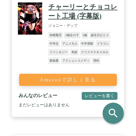
チャーリーとチョコレ
ート工場 (字幕版)
ジョニー・デップ
幼稚園児
3歳女の子
3歳
誕生日ひとり
中学生
アニメ大人
中学受験
ドラゴン
ファンタジー
奇妙
クリスマスキャロル
家族愛
アクションコメディ
理科
Amazonで詳しく見る
みんなのレビュー
レビューを書く
まだレビューはありません
search