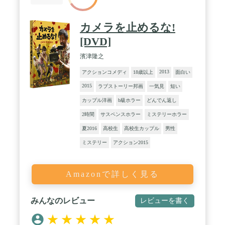
カメラを止めるな!
[DVD]
濱津隆之
2013
アクションコメディ
18歳以上
面白い
2015
ラブストーリー邦画
一気見
短い
カップル洋画
b級ホラー
どんでん返し
2時間
サスペンスホラー
ミステリーホラー
夏2016
高校生
高校生カップル
男性
ミステリー
アクション2015
Amazonで詳しく見る
みんなのレビュー
レビューを書く
★
★
★
★
★