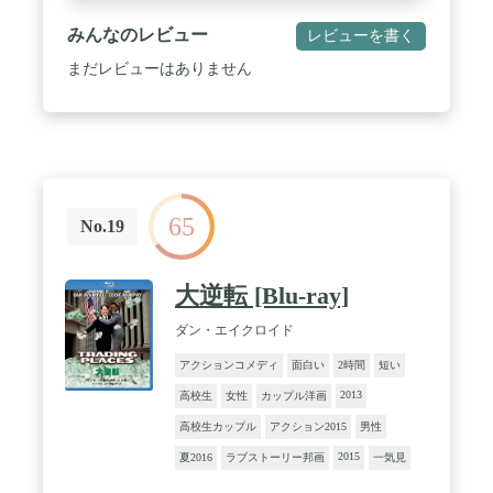
みんなのレビュー
レビューを書く
まだレビューはありません
65
No.19
大逆転 [Blu-ray]
ダン・エイクロイド
アクションコメディ
面白い
2時間
短い
2013
高校生
女性
カップル洋画
高校生カップル
アクション2015
男性
2015
夏2016
ラブストーリー邦画
一気見