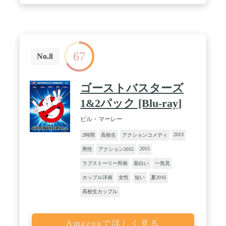
67
No.8
ゴーストバスターズ
1&2パック [Blu-ray]
ビル・マーレー
2013
2時間
高校生
アクションコメディ
2015
男性
アクション2015
ラブストーリー邦画
面白い
一気見
カップル洋画
女性
短い
夏2016
高校生カップル
Amazonで詳しく見る