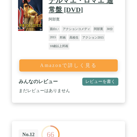
テルマエ・ロマエ 通
常盤 [DVD]
阿部寛
面白い
アクションコメディ
阿部寛
30分
2015
邦画
高校生
アクション2015
18歳以上邦画
Amazonで詳しく見る
みんなのレビュー
レビューを書く
まだレビューはありません
66
No.12