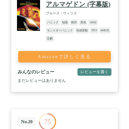
アルマゲドン (字幕版)
ブルース・ウィリス
パニック
知識
絶対
景色
100分
2012
モンスターパニック
気候変動
90年代
悲劇
Amazonで詳しく見る
みんなのレビュー
レビューを書く
まだレビューはありません
75
No.20