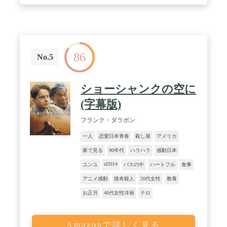
86
No.5
ショーシャンクの空に
(字幕版)
フランク・ダラボン
一人
恋愛日本青春
殺し屋
アメリカ
家で見る
90年代
ハラハラ
感動日本
sf2014
ユンユ
バスの中
ハートフル
食事
アニメ感動
猟奇殺人
20代女性
教養
お正月
40代女性洋画
テロ
Amazonで詳しく見る