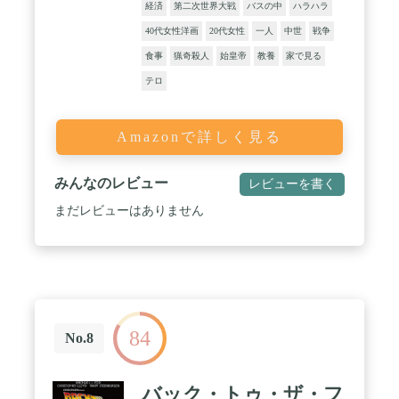
経済
第二次世界大戦
バスの中
ハラハラ
40代女性洋画
20代女性
一人
中世
戦争
食事
猟奇殺人
始皇帝
教養
家で見る
テロ
Amazonで詳しく見る
みんなのレビュー
レビューを書く
まだレビューはありません
84
No.8
バック・トゥ・ザ・フ