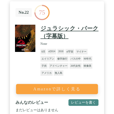
75
No.22
ジュラシック・パーク
（字幕版）
None
sf2014
2018
8月
sf宇宙
マイナー
エイリアン
修学旅行
バスの中
90年代
子供
アドベンチャー
20代女性
映像美
アメリカ
無人島
Amazonで詳しく見る
みんなのレビュー
レビューを書く
まだレビューはありません