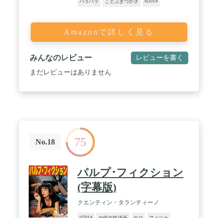
sf2014
ハラハラ
ことぶきつかさ
Amazonで詳しく見る
みんなのレビュー
レビューを書く
まだレビューはありません
75
No.18
パルプ･フィクション
(字幕版)
クエンティン・タランティーノ
sf2014
40代女性洋画
テロ
アメリカ