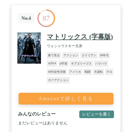
87
No.4
マトリックス (字幕版)
ウォシャウスキー兄弟
家で見る
アクション
エイリアン
90年代
sf2014
sf宇宙
キアヌリーブス
ハラハラ
40代女性洋画
アメリカ
戦闘
大逆転
テロ
カーアクション
Amazonで詳しく見る
みんなのレビュー
レビューを書く
まだレビューはありません