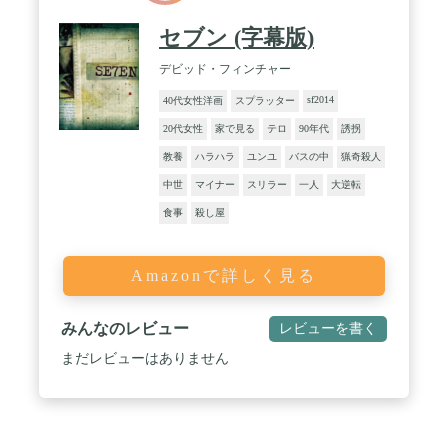
セブン (字幕版)
デビッド・フィンチャー
sf2014
40代女性洋画
スプラッター
20代女性
家で見る
テロ
90年代
誘拐
教養
ハラハラ
ユンユ
バスの中
猟奇殺人
中世
マイナー
スリラー
一人
大逆転
食事
殺し屋
Amazonで詳しく見る
みんなのレビュー
レビューを書く
まだレビューはありません