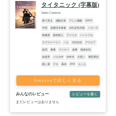
タイタニック (字幕版)
James Cameron
sf2014
家で見る
感動日本
アニメ感動
中世
恋愛日本青春
40代女性洋画
ハラハラ
映像美
猟奇殺人
アメリカ
ハートフル
ラブストーリー
一人
20代女性
アラビア
経済
教養
マイナー
食事
独身女性
始皇帝
バスの中
90年代
片思い
豊臣秀吉
2018
殺し屋
テロ
幕末
ユンユ
Amazonで詳しく見る
みんなのレビュー
レビューを書く
まだレビューはありません