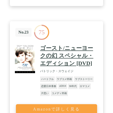
75
No.23
ゴースト/ニューヨー
クの幻 スペシャル・
エディション [DVD]
パトリック・スウェイジ
ハートフル
ラブコメ邦画
ラブストーリー
sf2014
恋愛日本青春
90年代
ロマコメ
片思い
コメディ邦画
Amazonで詳しく見る