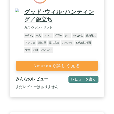
グッド･ウィル･ハンティン
グ／旅立ち
ガス ヴァン・サント
sf2014
90年代
一人
ユンユ
テロ
20代女性
猟奇殺人
アメリカ
殺し屋
家で見る
ハラハラ
40代女性洋画
食事
教養
バスの中
Amazonで詳しく見る
みんなのレビュー
レビューを書く
まだレビューはありません