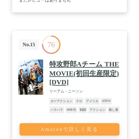
まだレビューはありません
76
No.15
特攻野郎Aチーム THE
MOVIE(初回生産限定)
[DVD]
リーアム・ニーソン
sf2014
カーアクション
テロ
アメリカ
ハラハラ
90年代
戦闘
アクション
殺し屋
Amazonで詳しく見る